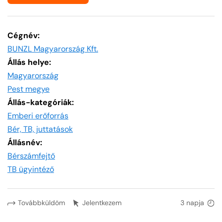
Cégnév:
BUNZL Magyarország Kft.
Állás helye:
Magyarország
Pest megye
Állás-kategóriák:
Emberi erőforrás
Bér, TB, juttatások
Állásnév:
Bérszámfejtő
TB ügyintéző
Továbbküldöm
Jelentkezem
3 napja