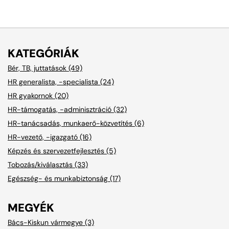
KATEGÓRIÁK
Bér, TB, juttatások (49)
HR generalista, -specialista (24)
HR gyakornok (20)
HR-támogatás, -adminisztráció (32)
HR-tanácsadás, munkaerő-közvetítés (6)
HR-vezető, -igazgató (16)
Képzés és szervezetfejlesztés (5)
Tobozás/kiválasztás (33)
Egészség- és munkabiztonság (17)
MEGYÉK
Bács-Kiskun vármegye (3)