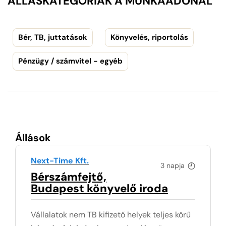
ÁLLÁSKATEGÓRIÁK A MUNKAADÓNÁL
Bér, TB, juttatások
Könyvelés, riportolás
Pénzügy / számvitel - egyéb
Állások
Next-Time Kft.
3 napja
Bérszámfejtő,
Budapest könyvelő iroda
Vállalatok nem TB kifizető helyek teljes körű