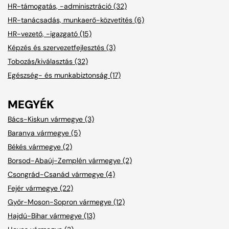
HR-támogatás, -adminisztráció (32)
HR-tanácsadás, munkaerő-közvetítés (6)
HR-vezető, -igazgató (15)
Képzés és szervezetfejlesztés (3)
Tobozás/kiválasztás (32)
Egészség- és munkabiztonság (17)
MEGYÉK
Bács-Kiskun vármegye (3)
Baranya vármegye (5)
Békés vármegye (2)
Borsod-Abaúj-Zemplén vármegye (2)
Csongrád-Csanád vármegye (4)
Fejér vármegye (22)
Győr-Moson-Sopron vármegye (12)
Hajdú-Bihar vármegye (13)