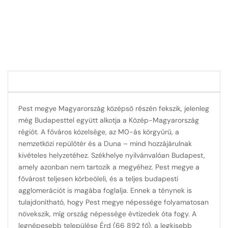
Pest megye Magyarország középső részén fekszik, jelenleg
még Budapesttel együtt alkotja a Közép-Magyarország
régiót. A főváros közelsége, az M0-ás körgyűrű, a
nemzetközi repülőtér és a Duna – mind hozzájárulnak
kivételes helyzetéhez. Székhelye nyilvánvalóan Budapest,
amely azonban nem tartozik a megyéhez. Pest megye a
fővárost teljesen körbeöleli, és a teljes budapesti
agglomerációt is magába foglalja. Ennek a ténynek is
tulajdonítható, hogy Pest megye népessége folyamatosan
növekszik, míg ország népessége évtizedek óta fogy. A
legnépesebb települése Érd (66 892 fő), a legkisebb