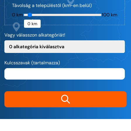
Távolság a településtől (km-en belül)
0 km
100 km
0 km
Vagy válasszon alkategóriát!
0 alkategória kiválasztva
Kulcsszavak (tartalmazza)