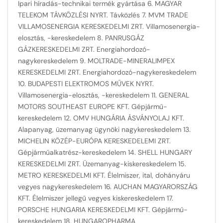
Ipari híradás-technikai termék gyártása 6. MAGYAR
TELEKOM TÁVKÖZLÉSI NYRT. Távközlés 7. MVM TRADE
VILLAMOSENERGIA KERESKEDELMI ZRT. Villamosenergia-
elosztás, -kereskedelem 8. PANRUSGÁZ
GÁZKERESKEDELMI ZRT. Energiahordozó-
nagykereskedelem 9. MOLTRADE-MINERALIMPEX
KERESKEDELMI ZRT. Energiahordozó-nagykereskedelem
10. BUDAPESTI ELEKTROMOS MŰVEK NYRT.
Villamosenergia-elosztás, -kereskedelem 11. GENERAL
MOTORS SOUTHEAST EUROPE KFT. Gépjármű-
kereskedelem 12. OMV HUNGÁRIA ÁSVÁNYOLAJ KFT.
Alapanyag, üzemanyag ügynöki nagykereskedelem 13.
MICHELIN KÖZÉP-EURÓPA KERESKEDELEMI ZRT.
Gépjárműalkatrész-kereskedelem 14. SHELL HUNGARY
KERESKEDELMI ZRT. Üzemanyag-kiskereskedelem 15.
METRO KERESKEDELMI KFT. Élelmiszer, ital, dohányáru
vegyes nagykereskedelem 16. AUCHAN MAGYARORSZÁG
KFT. Élelmiszer jellegű vegyes kiskereskedelem 17.
PORSCHE HUNGARIA KERESKEDELMI KFT. Gépjármű-
kereskedelem 18. HUNGAROPHARMA