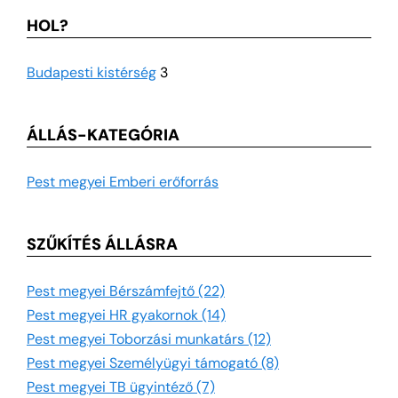
HOL?
Budapesti kistérség
3
ÁLLÁS-KATEGÓRIA
Pest megyei Emberi erőforrás
SZŰKÍTÉS ÁLLÁSRA
Pest megyei Bérszámfejtő (22)
Pest megyei HR gyakornok (14)
Pest megyei Toborzási munkatárs (12)
Pest megyei Személyügyi támogató (8)
Pest megyei TB ügyintéző (7)