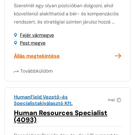
Szeretnél egy olyan pozícióban dolgozni, ahol
közvetlenül alakíthatod a bér- és kompenzációs
rendszert, és stratégiai szinten járulsz hozzá ...
Fejér vármegye
Pest megye
Állás megtekintése
Továbbküldöm
HumanField Vezető-és
mai
Specialistakiválasztó Kft.
Human Resources Specialist
(4093)