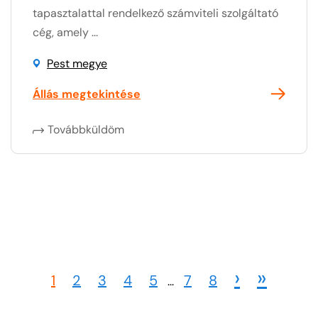
tapasztalattal rendelkező számviteli szolgáltató
cég, amely ...
Pest megye
Állás megtekintése
Továbbküldöm
›
»
1
2
3
4
5
7
8
...