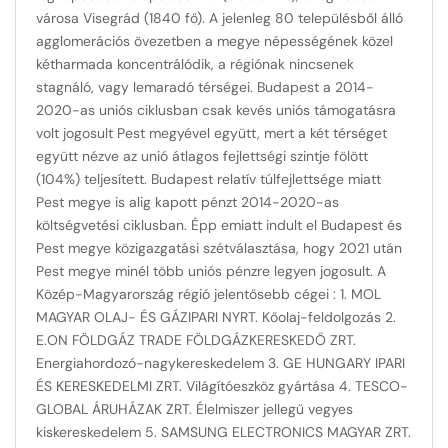
városa Visegrád (1840 fő). A jelenleg 80 településből álló
agglomerációs övezetben a megye népességének közel
kétharmada koncentrálódik, a régiónak nincsenek
stagnáló, vagy lemaradó térségei. Budapest a 2014-
2020-as uniós ciklusban csak kevés uniós támogatásra
volt jogosult Pest megyével együtt, mert a két térséget
együtt nézve az unió átlagos fejlettségi szintje fölött
(104%) teljesített. Budapest relatív túlfejlettsége miatt
Pest megye is alig kapott pénzt 2014-2020-as
költségvetési ciklusban. Épp emiatt indult el Budapest és
Pest megye közigazgatási szétválasztása, hogy 2021 után
Pest megye minél több uniós pénzre legyen jogosult. A
Közép-Magyarország régió jelentősebb cégei : 1. MOL
MAGYAR OLAJ- ÉS GÁZIPARI NYRT. Kőolaj-feldolgozás 2.
E.ON FÖLDGÁZ TRADE FÖLDGÁZKERESKEDŐ ZRT.
Energiahordozó-nagykereskedelem 3. GE HUNGARY IPARI
ÉS KERESKEDELMI ZRT. Világítóeszköz gyártása 4. TESCO-
GLOBAL ÁRUHÁZAK ZRT. Élelmiszer jellegű vegyes
kiskereskedelem 5. SAMSUNG ELECTRONICS MAGYAR ZRT.