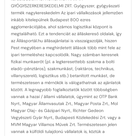
GYÓGYSZERKERESKEDELMI ZRT. Gyógyszer, gyógyászati
termék nagykereskedelm Az ipari vállalkozások jellemzően
inkább kitelepülnek Budapest 800 ezres
agglomerációjába, ahol számos logisztikai központ is
megtalálható. Ezt a tendenciát az álláskereső oldalak, így
az Állásportál.hu állásajánlatai is visszaigazolják, hiszen
Pest megyében a meghirdetett állások több mint fele az
ipari termeléshez kapcsolódik. Nagy számban keresnek
fizikai munkaerőt (pl. a legkeresettebb szakma a bolti
eladó-pénztáros), szakmunkást, (raktáros, technikus,
villanyszerelő, logisztikus stb.) betanított munkást, de
természetesen a mérnökök is válogathatnak az ajánlatok
között. A legnagyobb foglalkoztatók között többségben
vannak a hazai / állami vállalatok, úgymint az OTP Bank
Nyrt., Magyar Államvasutak Zrt., Magyar Posta Zrt., Mol
Magyar Olaj- és Gázipari Nyrt., Richter Gedeon
Vegyészeti Gyár Nyrt., Budapesti Közlekedési Zrt. vagy a
MVM Magyar Villamos Művek Zrt. Természetesen jelen
vannak a külföldi tulajdonú vállalatok is, köztük a