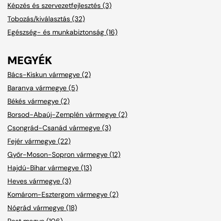
Képzés és szervezetfejlesztés (3)
Tobozás/kiválasztás (32)
Egészség- és munkabiztonság (16)
MEGYÉK
Bács-Kiskun vármegye (2)
Baranya vármegye (5)
Békés vármegye (2)
Borsod-Abaúj-Zemplén vármegye (2)
Csongrád-Csanád vármegye (3)
Fejér vármegye (22)
Győr-Moson-Sopron vármegye (12)
Hajdú-Bihar vármegye (13)
Heves vármegye (3)
Komárom-Esztergom vármegye (2)
Nógrád vármegye (18)
Pest megye (106)