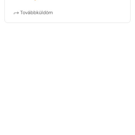
Továbbküldöm