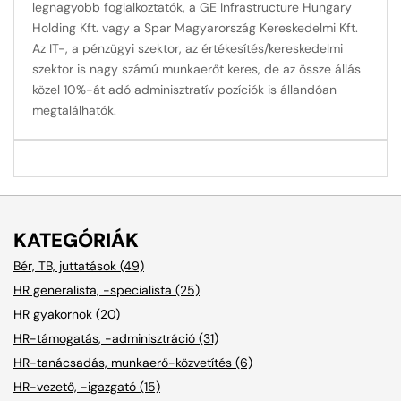
legnagyobb foglalkoztatók, a GE Infrastructure Hungary
Holding Kft. vagy a Spar Magyarország Kereskedelmi Kft.
Az IT-, a pénzügyi szektor, az értékesítés/kereskedelmi
szektor is nagy számú munkaerőt keres, de az össze állás
közel 10%-át adó adminisztratív pozíciók is állandóan
megtalálhatók.
KATEGÓRIÁK
Bér, TB, juttatások (49)
HR generalista, -specialista (25)
HR gyakornok (20)
HR-támogatás, -adminisztráció (31)
HR-tanácsadás, munkaerő-közvetítés (6)
HR-vezető, -igazgató (15)