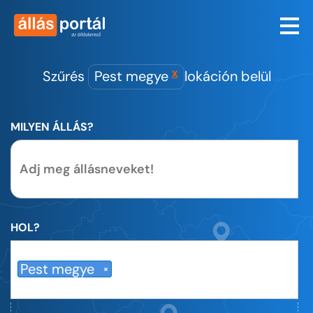
Szűrés
Pest megye
lokáción belül
X
MILYEN ÁLLÁS?
HOL?
Pest megye
×