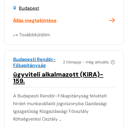
Budapest
Állás megtekintése
Továbbküldöm
Budapesti Rendőr-
2 hónapja - még aktuális
Főkapitányság
ügyviteli alkalmazott (KIRA)-
159.
A Budapesti Rendőr-Főkapitányság felvételt
hirdet munkavállalói jogviszonyba Gazdasági
Igazgatóság Közgazdasági Főosztály
Költségvetési Osztály ...