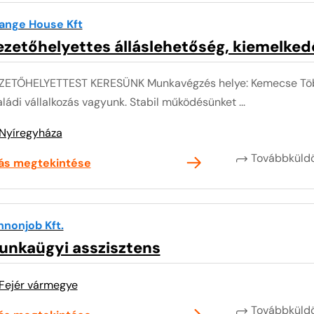
ange House Kft
zetőhelyettes álláslehetőség, kiemelkedő
ZETŐHELYETTEST KERESÜNK Munkavégzés helye: Kemecse Több
ládi vállalkozás vagyunk. Stabil működésünket ...
Nyíregyháza
Továbbkül
lás megtekintése
nnonjob Kft.
unkaügyi asszisztens
Fejér vármegye
Továbbkül