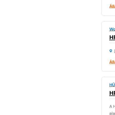
Ál
Wo
HR
Ál
HÜ
HR
A 
ala