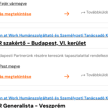
Fejér vármegye
Továbbkül
lás megtekintése
n at Work Humánszolgáltató és Személyzeti Tanácsadó Kf
 szakértő - Budapest, VI. kerület
dapesti Partnerünk részére keresünk tapasztalattal rendelkez
Pest megye
Továbbkül
lás megtekintése
n at Work Humánszolgáltató és Személyzeti Tanácsadó Kf
R Generalista - Veszprém