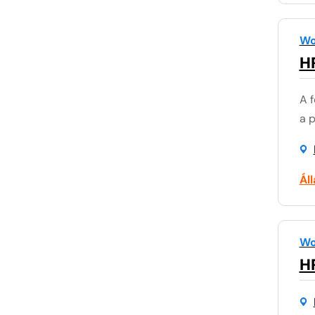
Wo
H
A f
a p
Ál
Wo
H