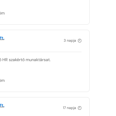
döm
t.
3 napja
ő HR szakértő munaktársat.
döm
t.
17 napja