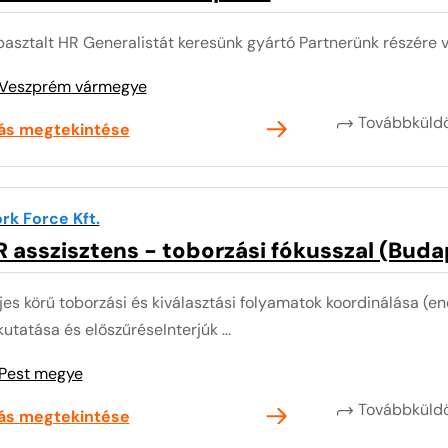
pasztalt HR Generalistát keresünk gyártó Partnerünk részére
Veszprém vármegye
Továbbkül
lás megtekintése
rk Force Kft.
 asszisztens - toborzási fókusszal (Budap
jes körű toborzási és kiválasztási folyamatok koordinálása (e
kutatása és előszűréseInterjúk ...
Pest megye
Továbbkül
lás megtekintése