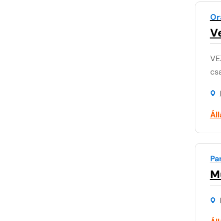
Or
Ve
VE
csa
Ál
Pa
M