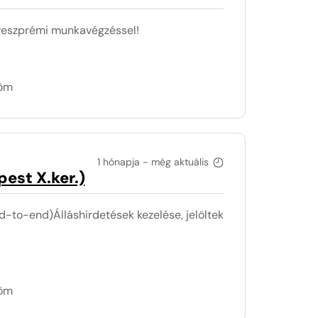
 veszprémi munkavégzéssel!
döm
1 hónapja - még aktuális
est X.ker.)
nd-to-end)Álláshirdetések kezelése, jelöltek
döm