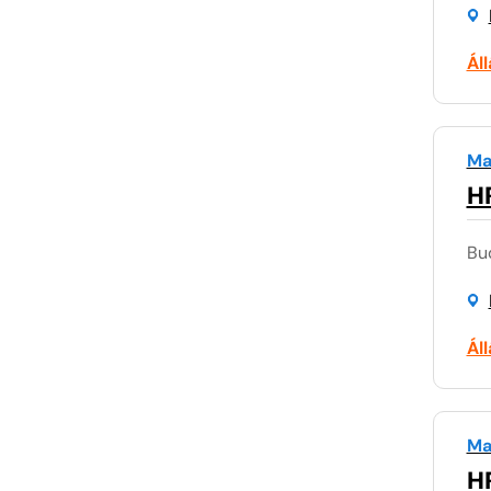
Ál
Ma
HR
Bu
Ál
Ma
H