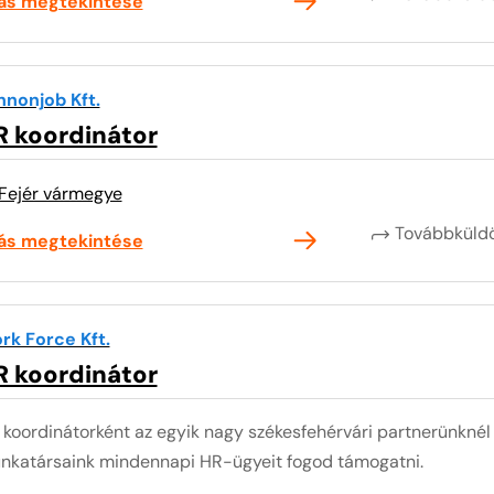
lás megtekintése
nnonjob Kft.
R koordinátor
Fejér vármegye
Továbbkül
lás megtekintése
rk Force Kft.
R koordinátor
 koordinátorként az egyik nagy székesfehérvári partnerünkné
nkatársaink mindennapi HR-ügyeit fogod támogatni.