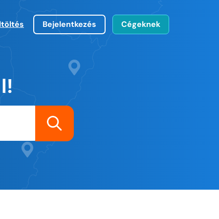
ltöltés
Bejelentkezés
Cégeknek
l!