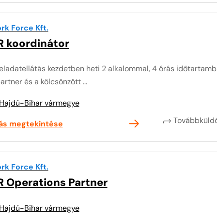
rk Force Kft.
R koordinátor
eladatellátás kezdetben heti 2 alkalommal, 4 órás időtartam
artner és a kölcsönzött ...
Hajdú-Bihar vármegye
Továbbkül
lás megtekintése
rk Force Kft.
R Operations Partner
Hajdú-Bihar vármegye