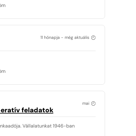
döm
11 hónapja - még aktuális
döm
mai
peratív feladatok
kaadója. Vállalatunkat 1946-ban