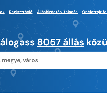
sek
Regisztráció
Álláshirdetés-feladás
Önéletrajz fe
álogass
8057 állás
közü