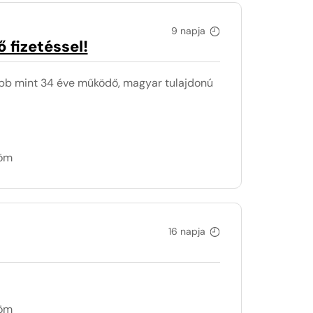
9 napja
 fizetéssel!
 mint 34 éve működő, magyar tulajdonú
döm
16 napja
döm