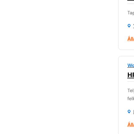
Ta
Ál
Wo
HR
Tel
fel
Ál