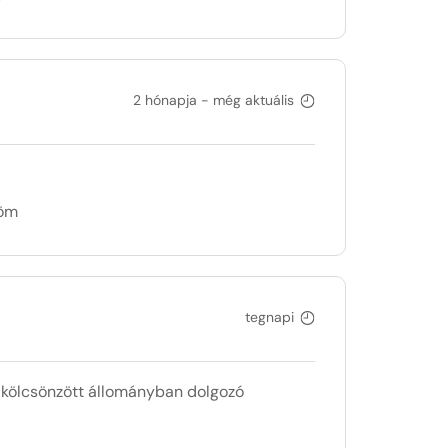
2 hónapja - még aktuális
döm
tegnapi
l kölcsönzött állományban dolgozó