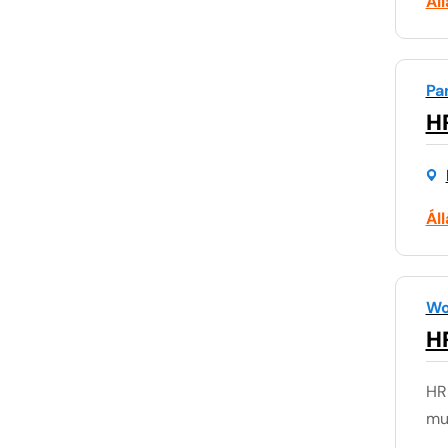
Ál
Pa
H
Ál
Wo
H
HR
mu