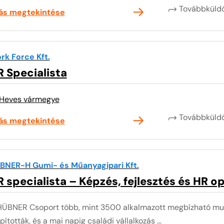
Továbbkül
lás megtekintése
rk Force Kft.
 Specialista
Heves vármegye
Továbbkül
lás megtekintése
BNER-H Gumi- és Műanyagipari Kft.
 specialista – Képzés, fejlesztés és HR o
HÜBNER Csoport több, mint 3500 alkalmazott megbízható mun
pították, és a mai napig családi vállalkozás ...