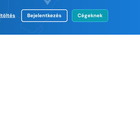
ltöltés
Bejelentkezés
Cégeknek