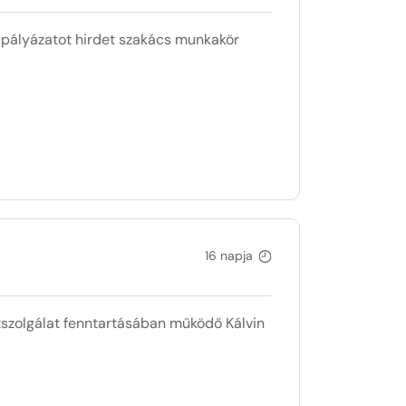
ályázatot hirdet szakács munkakör
16 napja
olgálat fenntartásában működő Kálvin