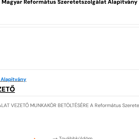
Magyar Református Szeretetszolgálat Alapítvány
 Alapítvány
ZETŐ
AT VEZETŐ MUNKAKÖR BETÖLTÉSÉRE A Református Szeretets
Továbbküldöm