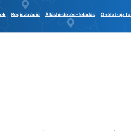
sek
Regisztráció
Álláshirdetés-feladás
Önéletrajz fe