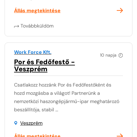
Állás megtekintése
Továbbküldöm
Work Force Kft.
10 napja
Por és Fedőfestő -
Veszprém
Csatlakozz hozzánk Por és Fedőfestőként és
hozd mozgásba a világot! Partnerünk a
nemzetközi haszongépjármű-ipar meghatározó
beszállítója, stabil ...
Veszprém
Állás megtekintése