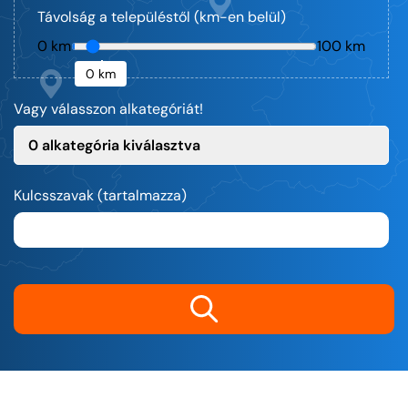
Távolság a településtől (km-en belül)
0 km
100 km
0 km
Vagy válasszon alkategóriát!
0 alkategória kiválasztva
Kulcsszavak (tartalmazza)