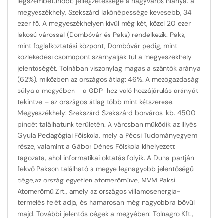
legszembetűnőbb jellegzetessége a nagyváros hiánya: a
megyeszékhely, Szekszárd lakónépessége kevesebb, 34
ezer fő. A megyeszékhelyen kívül még két, közel 20 ezer
lakosú várossal (Dombóvár és Paks) rendelkezik. Paks,
mint foglalkoztatási központ, Dombóvár pedig, mint
közlekedési csomópont szárnyalják túl a megyeszékhely
jelentőségét. Tolnában viszonylag magas a szántók aránya
(62%), miközben az országos átlag: 46%. A mezőgazdaság
súlya a megyében - a GDP-hez való hozzájárulás arányát
tekintve – az országos átlag több mint kétszerese.
Megyeszékhely: Szekszárd Szekszárd borváros, kb. 4500
pincét találhatunk területén. A városban működik az Illyés
Gyula Pedagógiai Főiskola, mely a Pécsi Tudományegyem
része, valamint a Gábor Dénes Főiskola kihelyezett
tagozata, ahol informatikai oktatás folyik. A Duna partján
fekvő Pakson található a megye legnagyobb jelentőségű
cége,az ország egyetlen atomerőműve, MVM Paksi
Atomerőmű Zrt., amely az országos villamosenergia-
termelés felét adja, és hamarosan még nagyobbra bővül
majd. További jelentős cégek a megyében: Tolnagro Kft.,