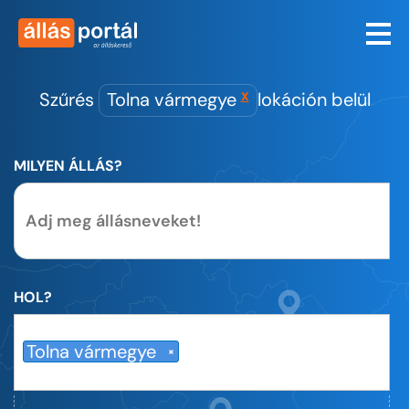
Szűrés
Tolna vármegye
lokáción belül
X
MILYEN ÁLLÁS?
HOL?
Tolna vármegye
×