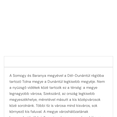
A Somogy és Baranya megyével a Dél-Dunántúl régióba
tartozó Tolna megye a Dunántúl legkisebb megyéje. Nem
a nyüzsgő vidékek közé tartozik ez a térség: a megye
legnagyobb városa, Szekszárd, az ország legkisebb
megyeszékhelye, méretével másutt a kis középvárosok
közé sorolnánk. Többi tíz is városa mind kisváros, sok
környező kis faluval. A megye városhálózatának