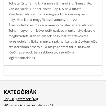
Tolnatej Zrt., Tarr Kft., Pannonia Ethanol Zrt., Samsonite,
Van de Velda, Uponor, Vajda Papír. A havi bruttó
jövedelem alapján Tolna megye a középmezőnyben
helyezkedik el a megyék közti versenyben. Az
Állásportál.hu és más álláskereső oldalak adatai alapján
Tolna megye nem bővelkedik szabad munkahelyekben. A
meghirdetett szabad állások nagyrész az értékesítés-
kereskedelem, fizikai munka, szakmunka, gyártás-termelés
szektorokban érhető el. A meghirdetett fizikai munkák
között az eladók és a raktárosok, szerelők a
legkeresettebbek.
KATEGÓRIÁK
Bér, TB, juttatások (48)
HR generalista, -specialista (24)