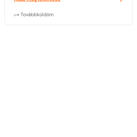
Továbbküldöm