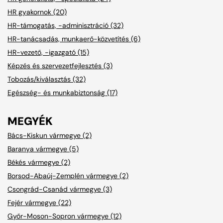
HR gyakornok (20)
HR-támogatás, -adminisztráció (32)
HR-tanácsadás, munkaerő-közvetítés (6)
HR-vezető, -igazgató (15)
Képzés és szervezetfejlesztés (3)
Tobozás/kiválasztás (32)
Egészség- és munkabiztonság (17)
MEGYÉK
Bács-Kiskun vármegye (2)
Baranya vármegye (5)
Békés vármegye (2)
Borsod-Abaúj-Zemplén vármegye (2)
Csongrád-Csanád vármegye (3)
Fejér vármegye (22)
Győr-Moson-Sopron vármegye (12)