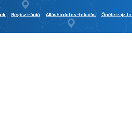
sek
Regisztráció
Álláshirdetés-feladás
Önéletrajz fe