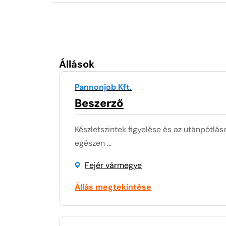
Állások
Pannonjob Kft.
Beszerző
Készletszintek figyelése és az utánpótl
egészen ...
Fejér vármegye
Állás megtekintése