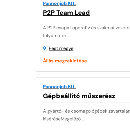
Pannonjob Kft.
P2P Team Lead
A P2P csapat operatív és szakmai vezetés
folyamatok ...
Pest megye
Állás megtekintése
Pannonjob Kft.
Gépbeállító műszerész
A gyártó- és csomagológépek zavartalan
kíséréseMegelőző ...