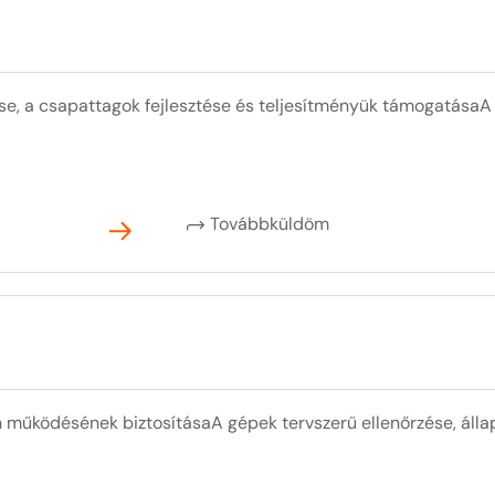
e, a csapattagok fejlesztése és teljesítményük támogatásaA sz
Továbbküldöm
 működésének biztosításaA gépek tervszerű ellenőrzése, áll