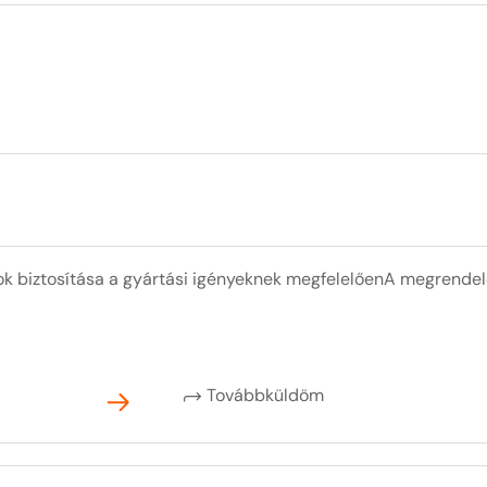
ások biztosítása a gyártási igényeknek megfelelőenA megrende
Továbbküldöm