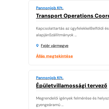
Pannonjob Kft.
Transport Operations Coor
Kapcsolattartás az ügyfelekkelBelföldi 
alapjánSzállítmányok ...
Fejér vármegye
Állás megtekintése
Pannonjob Kft.
Épületvillamossági tervező
Megrendelői igények felmérése és helysz
gyengeáramú ...