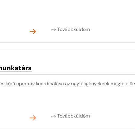
Továbbküldöm
 munkatárs
ljes körű operatív koordinálása az ügyféligényeknek megfelel
Továbbküldöm