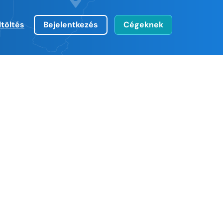
ltöltés
Bejelentkezés
Cégeknek