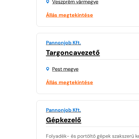
Veszprém vármegye
Állás megtekintése
Pannonjob Kft.
Targoncavezető
Pest megye
Állás megtekintése
Pannonjob Kft.
Gépkezelő
Folyadék- és portöltő gépek szakszerű ke