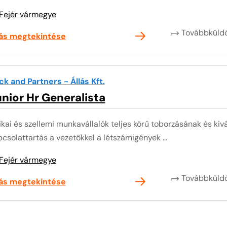
Fejér vármegye
Továbbkül
lás megtekintése
ck and Partners - Állás Kft.
nior Hr Generalista
ikai és szellemi munkavállalók teljes körű toborzásának és k
csolattartás a vezetőkkel a létszámigények ...
Fejér vármegye
Továbbkül
lás megtekintése