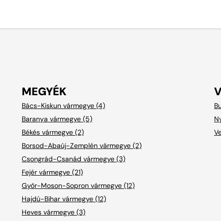
MEGYÉK
Bács-Kiskun vármegye (4)
Bu
Baranya vármegye (5)
Ny
Békés vármegye (2)
V
Borsod-Abaúj-Zemplén vármegye (2)
Csongrád-Csanád vármegye (3)
Fejér vármegye (21)
Győr-Moson-Sopron vármegye (12)
Hajdú-Bihar vármegye (12)
Heves vármegye (3)