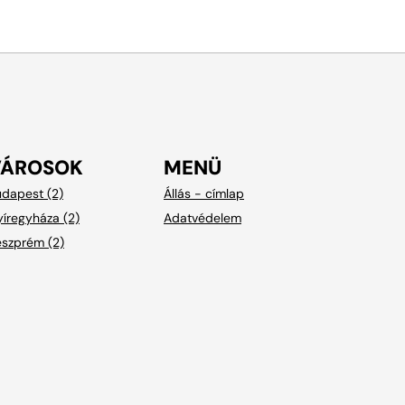
VÁROSOK
MENÜ
dapest (2)
Állás - címlap
íregyháza (2)
Adatvédelem
eszprém (2)