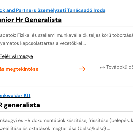
ck and Partners Személyzeti Tanácsadó Iroda
nior Hr Generalista
adatok: Fizikai és szellemi munkavállalók teljes körű toborzá
yamatos kapcsolattartás a vezetőkkel ...
Fejér vármegye
Továbbkül
lás megtekintése
enkwalder Kft
 generalista
kaügyi és HR dokumentációk készítése, frissítése (belépés, k
zeállítása és oktatások megtartása (belső/külső) ...