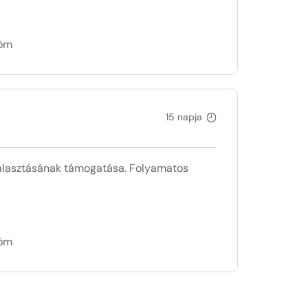
döm
15 napja
iválasztásának támogatása. Folyamatos
döm