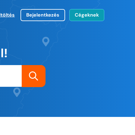
ltöltés
Bejelentkezés
Cégeknek
l!