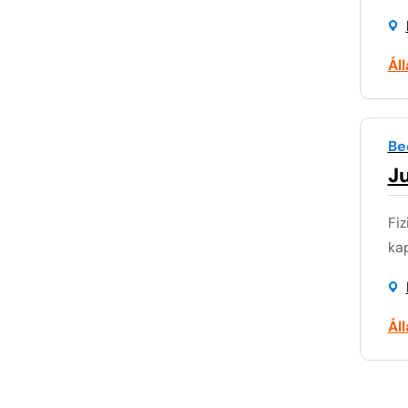
Ál
Be
Ju
Fiz
kap
Ál