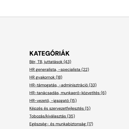
KATEGÓRIÁK
Bér, TB, juttatások (43)
HR generalista, -specialista (22)
HR gyakornok (18)
HR-támogatás, -adminisztráció (33)
HR-tanácsadás, munkaerő-közvetítés (6)
HR-vezető, -igazgató (15)
Képzés és szervezetfejlesztés (5)
Tobozás/kiválasztás (35)
Egészség- és munkabiztonság (17)