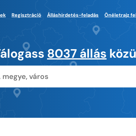
sek
Regisztráció
Álláshirdetés-feladás
Önéletrajz fe
álogass
8037 állás
közü