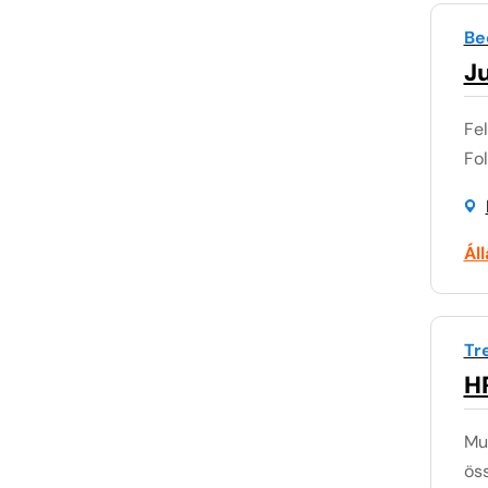
Be
Ju
Fel
Fol
Ál
Tr
HR
Mun
öss