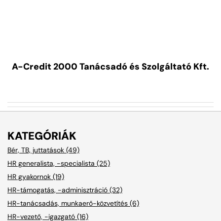
A-Credit 2000 Tanácsadó és Szolgáltató Kft.
KATEGÓRIÁK
Bér, TB, juttatások (49)
HR generalista, -specialista (25)
HR gyakornok (19)
HR-támogatás, -adminisztráció (32)
HR-tanácsadás, munkaerő-közvetítés (6)
HR-vezető, -igazgató (16)