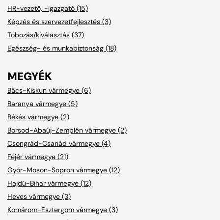
HR-vezető, -igazgató (15)
Képzés és szervezetfejlesztés (3)
Tobozás/kiválasztás (37)
Egészség- és munkabiztonság (18)
MEGYÉK
Bács-Kiskun vármegye (6)
Baranya vármegye (5)
Békés vármegye (2)
Borsod-Abaúj-Zemplén vármegye (2)
Csongrád-Csanád vármegye (4)
Fejér vármegye (21)
Győr-Moson-Sopron vármegye (12)
Hajdú-Bihar vármegye (12)
Heves vármegye (3)
Komárom-Esztergom vármegye (3)