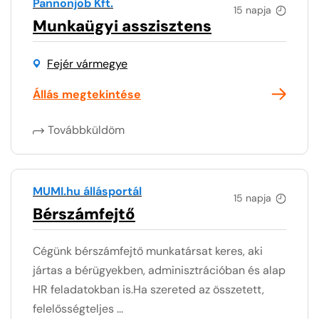
Pannonjob Kft.
15 napja
Munkaügyi asszisztens
Fejér vármegye
Állás megtekintése
Továbbküldöm
MUMI.hu állásportál
15 napja
Bérszámfejtő
Cégünk bérszámfejtő munkatársat keres, aki
jártas a bérügyekben, adminisztrációban és alap
HR feladatokban is.Ha szereted az összetett,
felelősségteljes ...