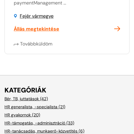
paymentManagement ...
Fejér vármegye
Állás megtekintése
Továbbküldöm
KATEGÓRIÁK
Bér, TB, juttatások (42)
HR generalista, -specialista (21)
HR gyakornok (20)
HR-támogatás, -adminisztráció (33)
HR-tanácsadás, munkaerő-közvetítés (6)