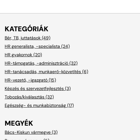
KATEGÓRIÁK
Bér, TB, juttatások (49)
HR generalista, -specialista (24)
HR gyakornok (20)
HR-támogatás, -adminisztráció (32)
HR-tanácsadás, munkaerő-közvetítés (6)
HR-vezető, -igazgató (15)
Képzés és szervezetfejlesztés (3)
Tobozás/kiválasztás (32)
Egészség- és munkabiztonság (17)
MEGYÉK
Bács-Kiskun vármegye (3)