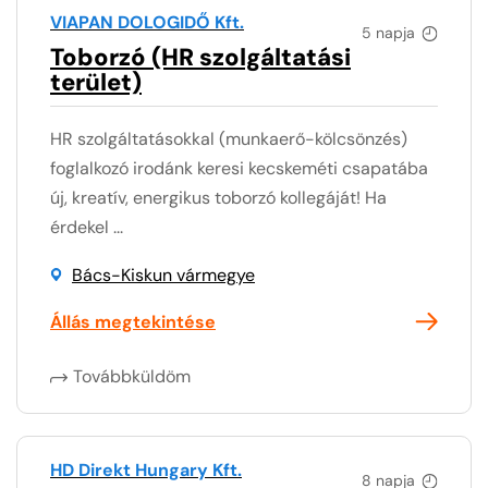
VIAPAN DOLOGIDŐ Kft.
5 napja
Toborzó (HR szolgáltatási
terület)
HR szolgáltatásokkal (munkaerő-kölcsönzés)
foglalkozó irodánk keresi kecskeméti csapatába
új, kreatív, energikus toborzó kollegáját! Ha
érdekel ...
Bács-Kiskun vármegye
Állás megtekintése
Továbbküldöm
HD Direkt Hungary Kft.
8 napja