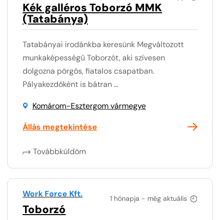
Kék galléros Toborzó MMK
(Tatabánya)
Tatabányai irodánkba keresünk Megváltozott
munkaképességű Toborzót, aki szívesen
dolgozna pörgős, fiatalos csapatban.
Pályakezdőként is bátran ...
Komárom-Esztergom vármegye
Állás megtekintése
Továbbküldöm
Work Force Kft.
1 hónapja - még aktuális
Toborzó