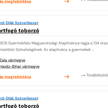
lás megtekintése
nd-Diák Szövetkezet
ártfogó toborzó
 SOS Gyermekfalu Magyarországi Alapítványa tagja a 134 or
zetközi Szövetségének. Az alapítvány a gyermekek ...
Zala vármegye
Hajdú-Bihar vármegye
Továbbkül
lás megtekintése
nd-Diák Szövetkezet
ártfogó toborzó