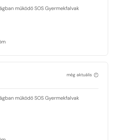
szágban működő SOS Gyermekfalvak
döm
még aktuális
szágban működő SOS Gyermekfalvak
döm