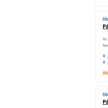
Mi
P
Az
Nem
Ál
Mi
P