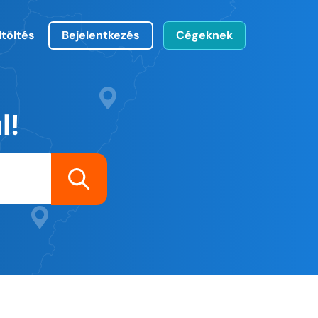
ltöltés
Bejelentkezés
Cégeknek
l!