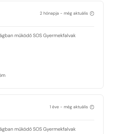
2 hónapja - még aktuális
szágban működő SOS Gyermekfalvak
döm
1 éve - még aktuális
szágban működő SOS Gyermekfalvak