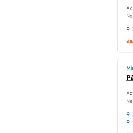
Az
Nem
Ál
Mi
P
Az
Nem