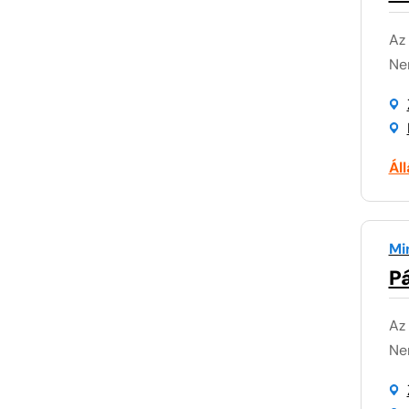
Az
Nem
Ál
Mi
P
Az
Nem