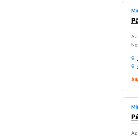
Mi
P
Az
Nem
Ál
Mi
P
Az