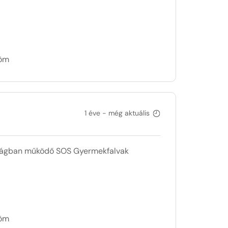
döm
1 éve - még aktuális
szágban működő SOS Gyermekfalvak
döm