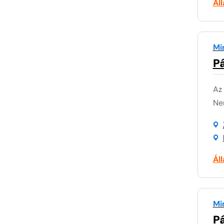
Ál
Mi
P
Az
Nem
Ál
Mi
P