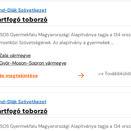
nd-Diák Szövetkezet
ártfogó toborzó
 SOS Gyermekfalu Magyarországi Alapítványa tagja a 134 or
zetközi Szövetségének. Az alapítvány a gyermekek ...
Zala vármegye
Győr-Moson-Sopron vármegye
Továbbkül
lás megtekintése
nd-Diák Szövetkezet
ártfogó toborzó
 SOS Gyermekfalu Magyarországi Alapítványa tagja a 134 or