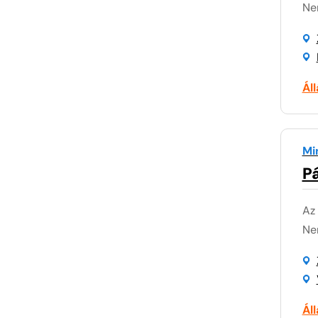
Nem
Ál
Mi
P
Az
Nem
Ál