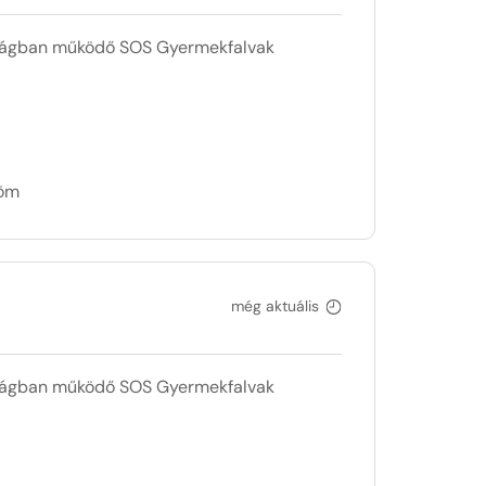
szágban működő SOS Gyermekfalvak
döm
még aktuális
szágban működő SOS Gyermekfalvak