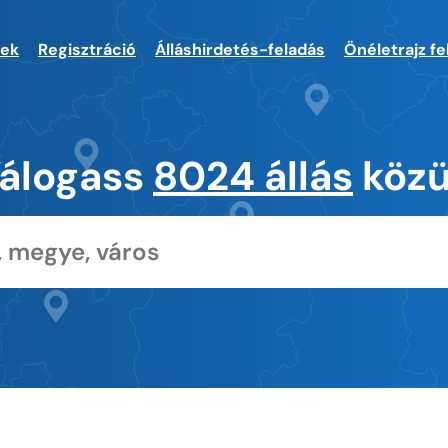
sek
Regisztráció
Álláshirdetés-feladás
Önéletrajz fe
álogass
8024 állás
közü