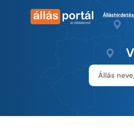
Álláshirdeté
V