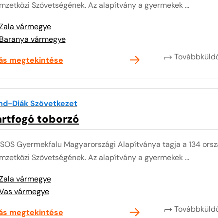
zetközi Szövetségének. Az alapítvány a gyermekek ...
Zala vármegye
Baranya vármegye
Továbbkül
lás megtekintése
nd-Diák Szövetkezet
ártfogó toborzó
 SOS Gyermekfalu Magyarországi Alapítványa tagja a 134 or
zetközi Szövetségének. Az alapítvány a gyermekek ...
Zala vármegye
Vas vármegye
Továbbkül
lás megtekintése