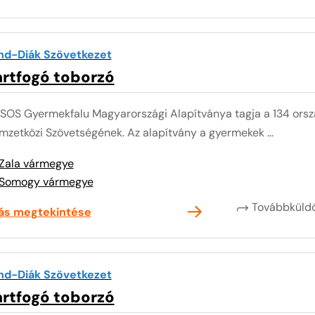
nd-Diák Szövetkezet
ártfogó toborzó
 SOS Gyermekfalu Magyarországi Alapítványa tagja a 134 or
zetközi Szövetségének. Az alapítvány a gyermekek ...
Zala vármegye
Somogy vármegye
Továbbkül
lás megtekintése
nd-Diák Szövetkezet
ártfogó toborzó