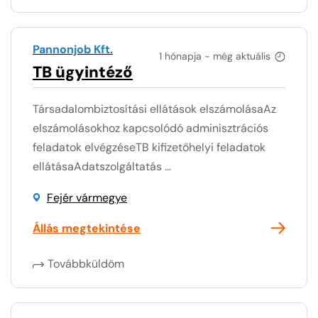
Pannonjob Kft.
1 hónapja - még aktuális
TB ügyintéző
Társadalombiztosítási ellátások elszámolásaAz
elszámolásokhoz kapcsolódó adminisztrációs
feladatok elvégzéseTB kifizetőhelyi feladatok
ellátásaAdatszolgáltatás ...
Fejér vármegye
Állás megtekintése
Továbbküldöm