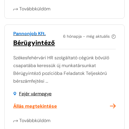
Továbbküldöm
Pannonjob Kft.
6 hónapja - még aktuális
Bérügyintéző
Székesfehérvári HR szolgáltató cégünk bővülő
csapatába keressük új munkatársunkat
Bérügyintéző pozícióba Feladatok Teljeskörű
bérszámfejtési ...
Fejér vármegye
Állás megtekintése
Továbbküldöm