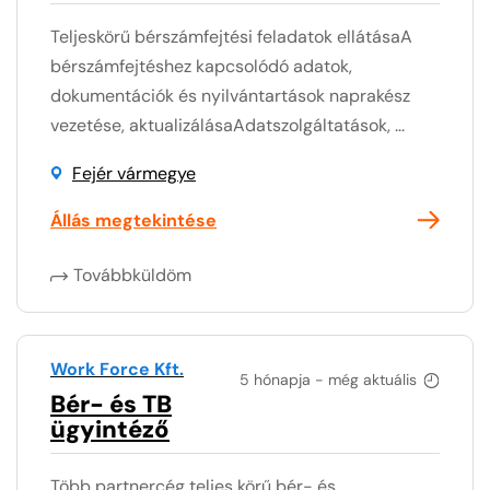
Teljeskörű bérszámfejtési feladatok ellátásaA
bérszámfejtéshez kapcsolódó adatok,
dokumentációk és nyilvántartások naprakész
vezetése, aktualizálásaAdatszolgáltatások, ...
Fejér vármegye
Állás megtekintése
Továbbküldöm
Work Force Kft.
5 hónapja - még aktuális
Bér- és TB
ügyintéző
Több partnercég teljes körű bér- és