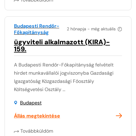
Budapesti Rendőr-
2 hónapja - még aktuális
Főkapitányság
ügyviteli alkalmazott (KIRA)-
159.
A Budapesti Rendőr-Főkapitányság felvételt
hirdet munkavállalói jogviszonyba Gazdasági
Igazgatóság Közgazdasági Főosztály
Költségvetési Osztály ...
Budapest
Állás megtekintése
Továbbküldöm