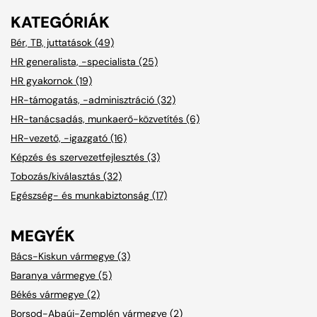
KATEGÓRIÁK
Bér, TB, juttatások (49)
HR generalista, -specialista (25)
HR gyakornok (19)
HR-támogatás, -adminisztráció (32)
HR-tanácsadás, munkaerő-közvetítés (6)
HR-vezető, -igazgató (16)
Képzés és szervezetfejlesztés (3)
Tobozás/kiválasztás (32)
Egészség- és munkabiztonság (17)
MEGYÉK
Bács-Kiskun vármegye (3)
Baranya vármegye (5)
Békés vármegye (2)
Borsod-Abaúj-Zemplén vármegye (2)