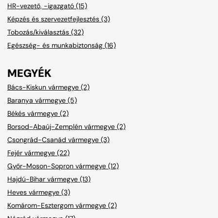
HR-vezető, -igazgató (15)
Képzés és szervezetfejlesztés (3)
Tobozás/kiválasztás (32)
Egészség- és munkabiztonság (16)
MEGYÉK
Bács-Kiskun vármegye (2)
Baranya vármegye (5)
Békés vármegye (2)
Borsod-Abaúj-Zemplén vármegye (2)
Csongrád-Csanád vármegye (3)
Fejér vármegye (22)
Győr-Moson-Sopron vármegye (12)
Hajdú-Bihar vármegye (13)
Heves vármegye (3)
Komárom-Esztergom vármegye (2)