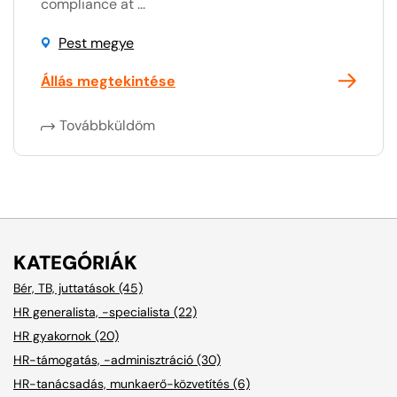
compliance at ...
Pest megye
Állás megtekintése
Továbbküldöm
KATEGÓRIÁK
Bér, TB, juttatások (45)
HR generalista, -specialista (22)
HR gyakornok (20)
HR-támogatás, -adminisztráció (30)
HR-tanácsadás, munkaerő-közvetítés (6)