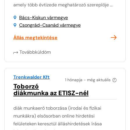
amely több évtizede meghatározó szereplője ...
Bács-Kiskun vármegye
Csongrád-Csanád vármegye
Állás megtekintése
Továbbküldöm
Trenkwalder Kft
1 hónapja - még aktuális
Toborzó
diákmunka az ETISZ-nél
diák munkaerő toborzása (irodai és fizikai
munkákra) elsősorban online hirdetési
felületeken keresztül álláshirdetések írása