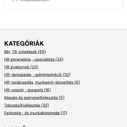
KATEGÓRIÁK
Bér, TB, juttatások (49)
HR generalista, -specialista (24)
HR gyakornok (20)
HR-támogatás, -adminisztráció (32)
HR-tanácsadás, munkaerő-közvetítés (6)
HR-vezető, -igazgató (16)
Képzés és szervezetfejlesztés (5)
Tobozás/kiválasztás (33)
Egészség- és munkabiztonság (17)