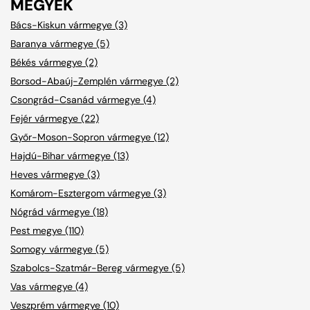
MEGYÉK
Bács-Kiskun vármegye (3)
Baranya vármegye (5)
Békés vármegye (2)
Borsod-Abaúj-Zemplén vármegye (2)
Csongrád-Csanád vármegye (4)
Fejér vármegye (22)
Győr-Moson-Sopron vármegye (12)
Hajdú-Bihar vármegye (13)
Heves vármegye (3)
Komárom-Esztergom vármegye (3)
Nógrád vármegye (18)
Pest megye (110)
Somogy vármegye (5)
Szabolcs-Szatmár-Bereg vármegye (5)
Vas vármegye (4)
Veszprém vármegye (10)