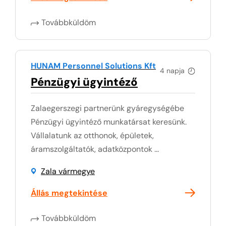
Továbbküldöm
HUNAM Personnel Solutions Kft
4 napja
Pénzügyi ügyintéző
Zalaegerszegi partnerünk gyáregységébe
Pénzügyi ügyintéző munkatársat keresünk.
Vállalatunk az otthonok, épületek,
áramszolgáltatók, adatközpontok ...
Zala vármegye
Állás megtekintése
Továbbküldöm