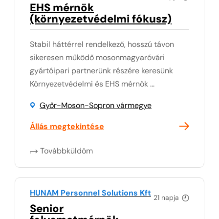
EHS mérnök
(környezetvédelmi fókusz)
Stabil háttérrel rendelkező, hosszú távon
sikeresen működő mosonmagyaróvári
gyártóipari partnerünk részére keresünk
Környezetvédelmi és EHS mérnök ...
Győr-Moson-Sopron vármegye
Állás megtekintése
Továbbküldöm
HUNAM Personnel Solutions Kft
21 napja
Senior