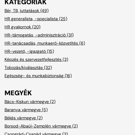
KATEGÓRIÁK
Bér, TB, juttatások (49)
HR generalista, -specialista (25)
HR gyakornok (20)
HR-támogatás, -adminisztráció (31)
HR-tanácsadás, munkaerő-közvetítés (6)
HR-vezető, -igazgató (15)
Képzés és szervezetfejlesztés (3)
Tobozás/kiválasztás (32)
Egészség- és munkabiztonság (16)
MEGYÉK
Bács-Kiskun vármegye (2)
Baranya vármegye (5)
Békés vármegye (2)
Borsod-Abaúj-Zemplén vármegye (2)
Csongrád-Csanád vármegye (3)