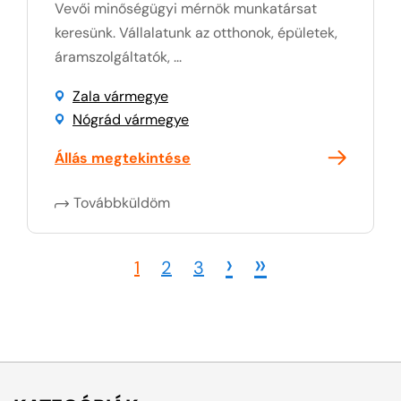
Vevői minőségügyi mérnök munkatársat
keresünk. Vállalatunk az otthonok, épületek,
áramszolgáltatók, ...
Zala vármegye
Nógrád vármegye
Állás megtekintése
Továbbküldöm
›
»
1
2
3