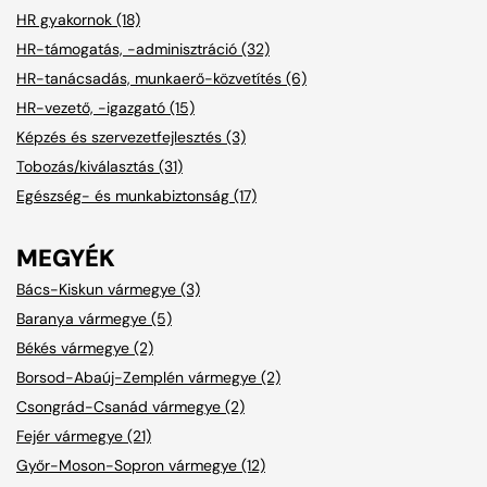
HR gyakornok (18)
HR-támogatás, -adminisztráció (32)
HR-tanácsadás, munkaerő-közvetítés (6)
HR-vezető, -igazgató (15)
Képzés és szervezetfejlesztés (3)
Tobozás/kiválasztás (31)
Egészség- és munkabiztonság (17)
MEGYÉK
Bács-Kiskun vármegye (3)
Baranya vármegye (5)
Békés vármegye (2)
Borsod-Abaúj-Zemplén vármegye (2)
Csongrád-Csanád vármegye (2)
Fejér vármegye (21)
Győr-Moson-Sopron vármegye (12)