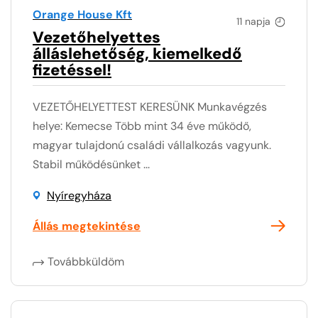
Orange House Kft
11 napja
Vezetőhelyettes
álláslehetőség, kiemelkedő
fizetéssel!
VEZETŐHELYETTEST KERESÜNK Munkavégzés
helye: Kemecse Több mint 34 éve működő,
magyar tulajdonú családi vállalkozás vagyunk.
Stabil működésünket ...
Nyíregyháza
Állás megtekintése
Továbbküldöm