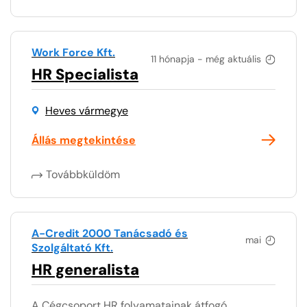
Work Force Kft.
11 hónapja - még aktuális
HR Specialista
Heves vármegye
Állás megtekintése
Továbbküldöm
A-Credit 2000 Tanácsadó és
mai
Szolgáltató Kft.
HR generalista
A Cégcsoport HR folyamatainak átfogó