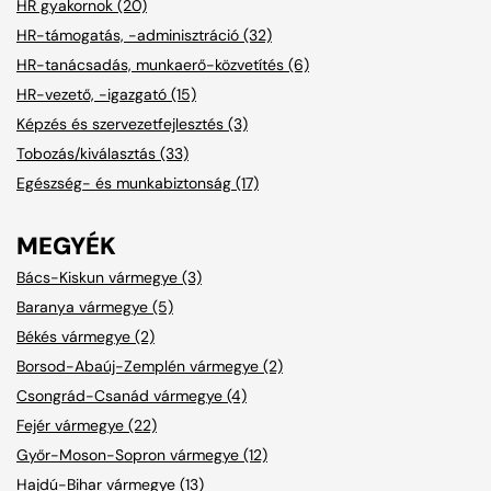
HR gyakornok (20)
HR-támogatás, -adminisztráció (32)
HR-tanácsadás, munkaerő-közvetítés (6)
HR-vezető, -igazgató (15)
Képzés és szervezetfejlesztés (3)
Tobozás/kiválasztás (33)
Egészség- és munkabiztonság (17)
MEGYÉK
Bács-Kiskun vármegye (3)
Baranya vármegye (5)
Békés vármegye (2)
Borsod-Abaúj-Zemplén vármegye (2)
Csongrád-Csanád vármegye (4)
Fejér vármegye (22)
Győr-Moson-Sopron vármegye (12)
Hajdú-Bihar vármegye (13)