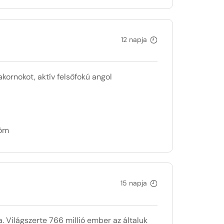
12 napja
kornokot, aktív felsőfokú angol
döm
15 napja
. Világszerte 766 millió ember az általuk