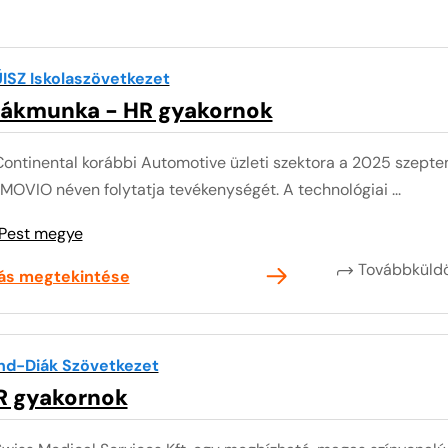
ISZ Iskolaszövetkezet
iákmunka - HR gyakornok
Continental korábbi Automotive üzleti szektora a 2025 szepte
OVIO néven folytatja tevékenységét. A technológiai ...
Pest megye
Továbbkül
lás megtekintése
nd-Diák Szövetkezet
R gyakornok