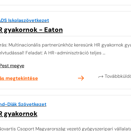
DS Iskolaszövetkezet
R gyakornok - Eaton
rás: Multinacionális partnerünkhöz keresünk HR gyakornok gya
lvtudással! Feladat: A HR-adminisztráció teljes ...
Pest megye
Továbbkül
lás megtekintése
nd-Diák Szövetkezet
R gyakornok
ovartis Csoport Magyarország vezető gyógyszeripari vállalata