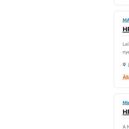
MA
H
Leí
nye
Ál
Mi
H
A N