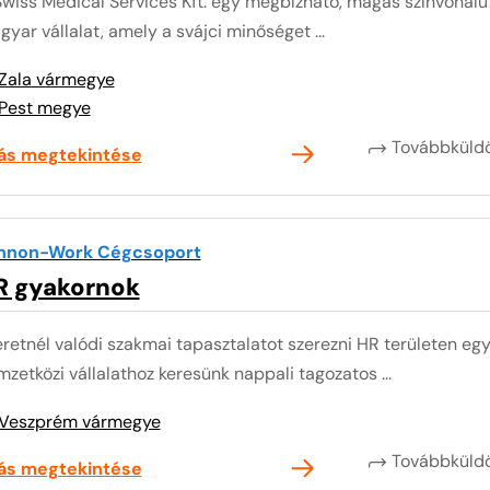
Swiss Medical Services Kft. egy megbízható, magas színvonalú
yar vállalat, amely a svájci minőséget ...
Zala vármegye
Pest megye
Továbbkül
lás megtekintése
nnon-Work Cégcsoport
R gyakornok
retnél valódi szakmai tapasztalatot szerezni HR területen egy
zetközi vállalathoz keresünk nappali tagozatos ...
Veszprém vármegye
Továbbkül
lás megtekintése