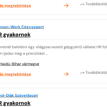
Továbbkül
lás megtekintése
nnon-Work Cégcsoport
R gyakornok
retnél belelátni egy világpiacvezető gépgyártó vállalat HR fo
 ijedsz meg a precizitást ...
Hajdú-Bihar vármegye
Továbbkül
lás megtekintése
nd-Diák Szövetkezet
R gyakornok