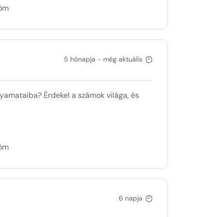
döm
5 hónapja - még aktuális
lyamataiba? Érdekel a számok világa, és
döm
6 napja