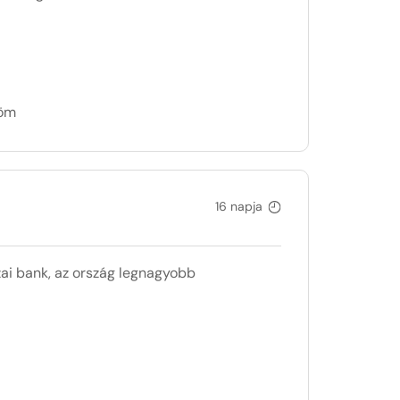
döm
16 napja
zai bank, az ország legnagyobb