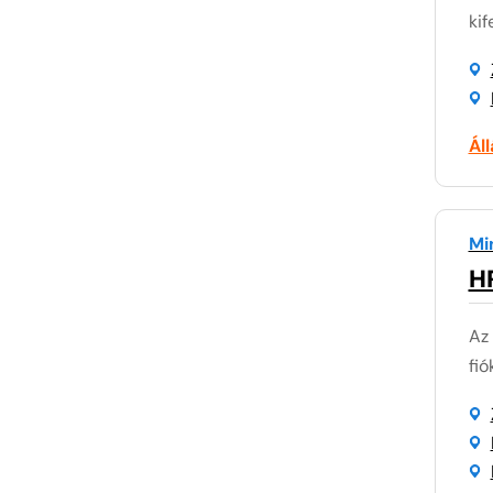
kif
Ál
Mi
H
Az 
fió