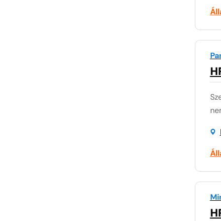
Ál
Pa
H
Sze
nem
Ál
Mi
H