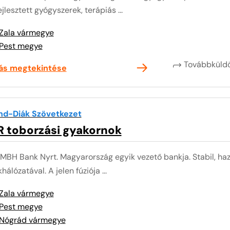
ejlesztett gyógyszerek, terápiás ...
Zala vármegye
Pest megye
Továbbkül
lás megtekintése
nd-Diák Szövetkezet
R toborzási gyakornok
MBH Bank Nyrt. Magyarország egyik vezető bankja. Stabil, ha
khálózatával. A jelen fúziója ...
Zala vármegye
Pest megye
Nógrád vármegye