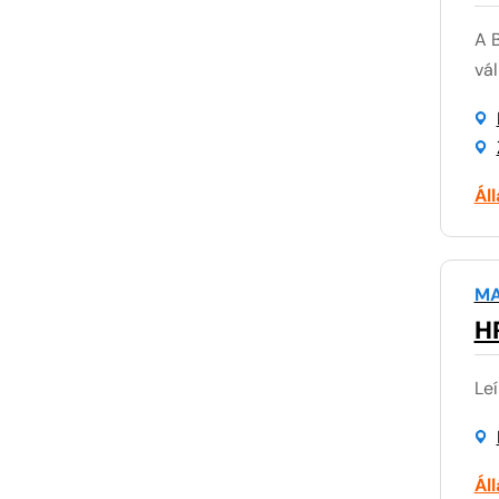
A 
vál
Ál
MA
HR
Leí
Ál