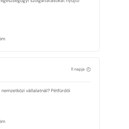
 egészségügyi szolgáltatásokat nyújtó
döm
11 napja
 nemzetközi vállalatnál? Pétfürdői
döm