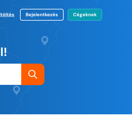
ltöltés
Bejelentkezés
Cégeknek
l!