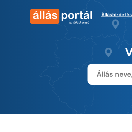
Álláshirdeté
V