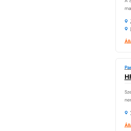
A 
mag
Ál
Pa
H
Sze
nem
Ál