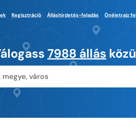
sek
Regisztráció
Álláshirdetés-feladás
Önéletrajz fe
álogass
7988 állás
közü