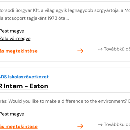
Borsodi Sörgyár Kft. a világ egyik legnagyobb sörgyártója, a
lalatcsoport tagjaként 1973 óta ...
Pest megye
Zala vármegye
Továbbkül
lás megtekintése
DS Iskolaszövetkezet
 Intern - Eaton
rás: Would you like to make a difference to the environment? Do
Pest megye
Továbbkül
lás megtekintése