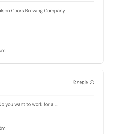
 Molson Coors Brewing Company
döm
12 napja
 you want to work for a ...
döm