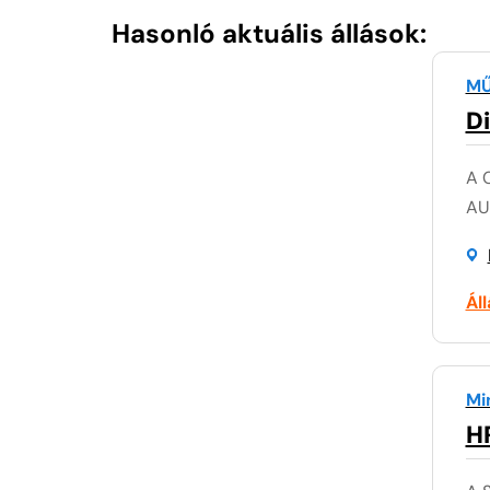
Hasonló aktuális állások:
MŰ
D
A 
AUM
Ál
Mi
H