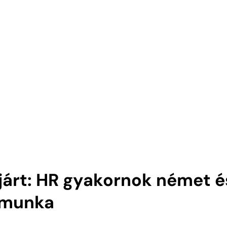
ejárt: HR gyakornok német é
kmunka