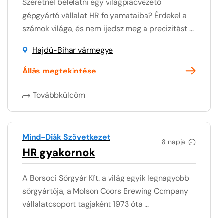
Szeretnél belelátni egy világpiacvezető
gépgyártó vállalat HR folyamataiba? Érdekel a
számok világa, és nem ijedsz meg a precizitást ...
Hajdú-Bihar vármegye
Állás megtekintése
Továbbküldöm
Mind-Diák Szövetkezet
8 napja
HR gyakornok
A Borsodi Sörgyár Kft. a világ egyik legnagyobb
sörgyártója, a Molson Coors Brewing Company
vállalatcsoport tagjaként 1973 óta ...