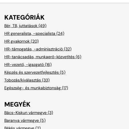
KATEGÓRIÁK
Bér, TB, juttatások (49)
HR generalista, -specialista (24)
HR gyakornok (20)
HR-támogatás, -adminisztráció (32)
HR-tanácsadás, munkaerő-közvetítés (6)
HR-vezető, -igazgató (16)
Képzés és szervezetfejlesztés (5)
Tobozás/kiválasztás (33)
Egészség- és munkabiztonság (17)
MEGYÉK
Bács-Kiskun vármegye (3)
Baranya vármegye (5)
Békés vármegye (2)