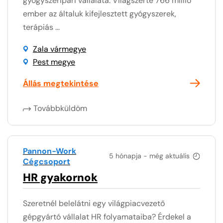
gyógyszeripari vállalata. Világszerte 766 millió
ember az általuk kifejlesztett gyógyszerek,
terápiás ...
Zala vármegye
Pest megye
Állás megtekintése
Továbbküldöm
Pannon-Work
5 hónapja - még aktuális
Cégcsoport
HR gyakornok
Szeretnél belelátni egy világpiacvezető
gépgyártó vállalat HR folyamataiba? Érdekel a