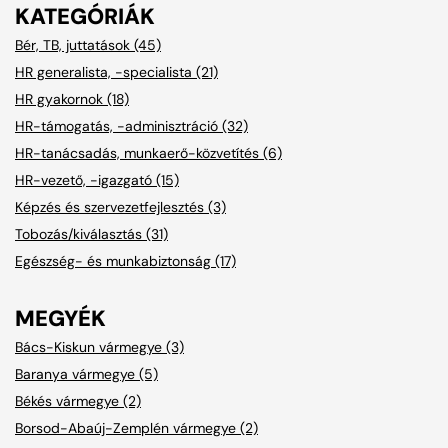
KATEGÓRIÁK
Bér, TB, juttatások (45)
HR generalista, -specialista (21)
HR gyakornok (18)
HR-támogatás, -adminisztráció (32)
HR-tanácsadás, munkaerő-közvetítés (6)
HR-vezető, -igazgató (15)
Képzés és szervezetfejlesztés (3)
Tobozás/kiválasztás (31)
Egészség- és munkabiztonság (17)
MEGYÉK
Bács-Kiskun vármegye (3)
Baranya vármegye (5)
Békés vármegye (2)
Borsod-Abaúj-Zemplén vármegye (2)