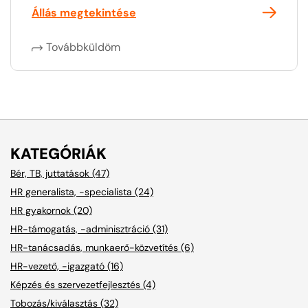
Állás megtekintése
Továbbküldöm
KATEGÓRIÁK
Bér, TB, juttatások (47)
HR generalista, -specialista (24)
HR gyakornok (20)
HR-támogatás, -adminisztráció (31)
HR-tanácsadás, munkaerő-közvetítés (6)
HR-vezető, -igazgató (16)
Képzés és szervezetfejlesztés (4)
Tobozás/kiválasztás (32)