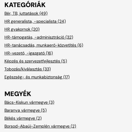
KATEGÓRIÁK
Bér, TB, juttatások (49)
HR generalista, -specialista (24)
HR gyakornok (20)
HR-támogatás, -adminisztráció (32)
HR-tanácsadás, munkaerő-közvetítés (6)
HR-vezető, -igazgató (16)
Képzés és szervezetfejlesztés (5)
Tobozás/kiválasztás (33)
Egészség- és munkabiztonság (17)
MEGYÉK
Bács-Kiskun vármegye (3)
Baranya vármegye (5)
Békés vármegye (2)
Borsod-Abaúj-Zemplén vármegye (2)