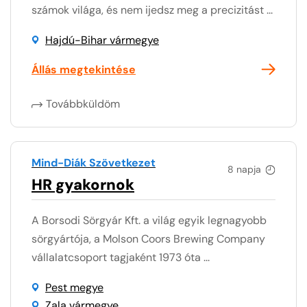
számok világa, és nem ijedsz meg a precizitást ...
Hajdú-Bihar vármegye
Állás megtekintése
Továbbküldöm
Mind-Diák Szövetkezet
8 napja
HR gyakornok
A Borsodi Sörgyár Kft. a világ egyik legnagyobb
sörgyártója, a Molson Coors Brewing Company
vállalatcsoport tagjaként 1973 óta ...
Pest megye
Zala vármegye