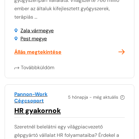
gyógyszeripari vállalata. Világszerte 766 millió
ember az általuk kifejlesztett gyógyszerek,
terápiás ...
Zala vármegye
Pest megye
Állás megtekintése
Továbbküldöm
Pannon-Work
5 hónapja - még aktuális
Cégcsoport
HR gyakornok
Szeretnél belelátni egy világpiacvezető
gépgyártó vállalat HR folyamataiba? Érdekel a