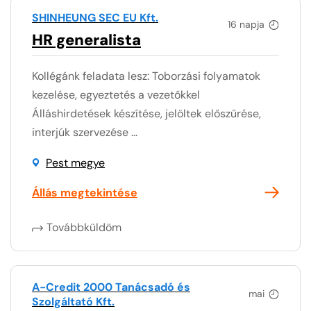
SHINHEUNG SEC EU Kft.
16 napja
HR generalista
Kollégánk feladata lesz: Toborzási folyamatok
kezelése, egyeztetés a vezetőkkel
Álláshirdetések készítése, jelöltek előszűrése,
interjúk szervezése ...
Pest megye
Állás megtekintése
Továbbküldöm
A-Credit 2000 Tanácsadó és
mai
Szolgáltató Kft.