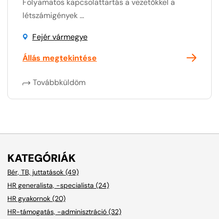
Folyamatos kapcsolattartás a vezetőkkel a
létszámigények ...
Fejér vármegye
Állás megtekintése
Továbbküldöm
KATEGÓRIÁK
Bér, TB, juttatások (49)
HR generalista, -specialista (24)
HR gyakornok (20)
HR-támogatás, -adminisztráció (32)