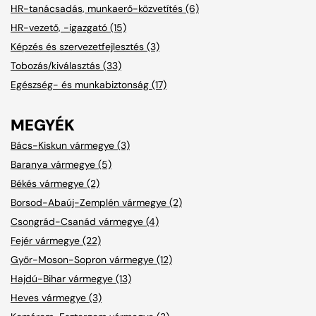
HR-tanácsadás, munkaerő-közvetítés (6)
HR-vezető, -igazgató (15)
Képzés és szervezetfejlesztés (3)
Tobozás/kiválasztás (33)
Egészség- és munkabiztonság (17)
MEGYÉK
Bács-Kiskun vármegye (3)
Baranya vármegye (5)
Békés vármegye (2)
Borsod-Abaúj-Zemplén vármegye (2)
Csongrád-Csanád vármegye (4)
Fejér vármegye (22)
Győr-Moson-Sopron vármegye (12)
Hajdú-Bihar vármegye (13)
Heves vármegye (3)