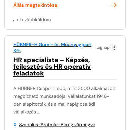
Állás megtekintése
Továbbküldöm
HÜBNER-H Gumi- és Műanyagipari
tegnapi
Kft.
HR specialista – Képzés,
fejlesztés és HR operatív
feladatok
A HÜBNER Csoport több, mint 3500 alkalmazott
megbízható munkaadója. Vállalatunkat 1946-
ban alapították, és a mai napig családi
vállalkozás ...
Szabolcs-Szatmár-Bereg vármegye