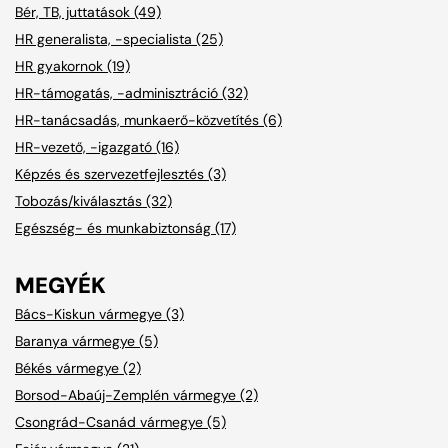
Bér, TB, juttatások (49)
HR generalista, -specialista (25)
HR gyakornok (19)
HR-támogatás, -adminisztráció (32)
HR-tanácsadás, munkaerő-közvetítés (6)
HR-vezető, -igazgató (16)
Képzés és szervezetfejlesztés (3)
Tobozás/kiválasztás (32)
Egészség- és munkabiztonság (17)
MEGYÉK
Bács-Kiskun vármegye (3)
Baranya vármegye (5)
Békés vármegye (2)
Borsod-Abaúj-Zemplén vármegye (2)
Csongrád-Csanád vármegye (5)