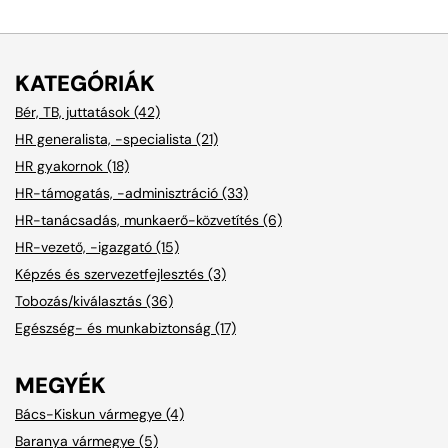
KATEGÓRIÁK
Bér, TB, juttatások (42)
HR generalista, -specialista (21)
HR gyakornok (18)
HR-támogatás, -adminisztráció (33)
HR-tanácsadás, munkaerő-közvetítés (6)
HR-vezető, -igazgató (15)
Képzés és szervezetfejlesztés (3)
Tobozás/kiválasztás (36)
Egészség- és munkabiztonság (17)
MEGYÉK
Bács-Kiskun vármegye (4)
Baranya vármegye (5)