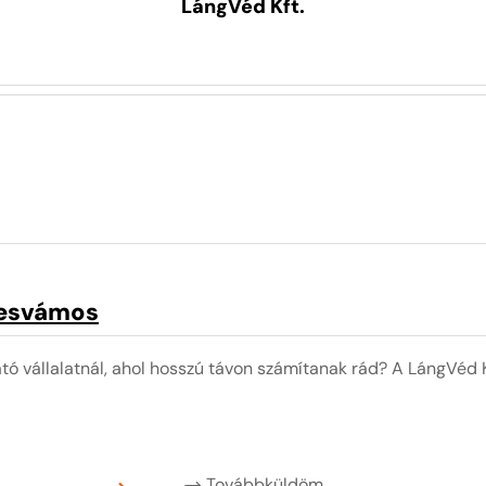
LángVéd Kft.
esvámos
ó vállalatnál, ahol hosszú távon számítanak rád? A LángVéd K
Továbbküldöm