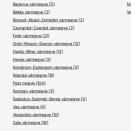
Baranya vármegye (5)
Ny
Békés vármegye (2)
V
Borsod-Abaúj-Zemplén vármegye (2)
Csongrád-Csanád vármegye (2)
Fejér vármegye (21)
Győr-Moson-Sopron vármegye (12)
Hajdú-Bihar vármegye (12)
Heves vármegye (3)
Komárom-Esztergom vármegye (3)
Nógrád vármegye (18)
Pest megye (104)
Somogy vármegye (3)
Szabolcs-Szatmár-Bereg vármegye (5)
Vas vármegye (4)
Veszprém vármegye (10)
Zala vármegye (16)