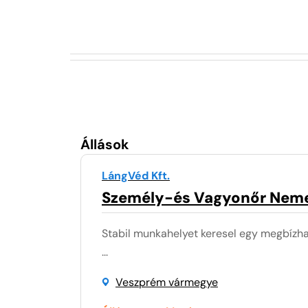
Állások
LángVéd Kft.
Személy-és Vagyonőr Nem
Stabil munkahelyet keresel egy megbízhat
...
Veszprém vármegye