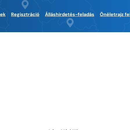
sek
Regisztráció
Álláshirdetés-feladás
Önéletrajz fe