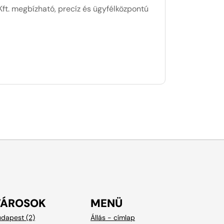
ft. megbízható, precíz és ügyfélközpontú
VÁROSOK
MENÜ
dapest (2)
Állás - címlap