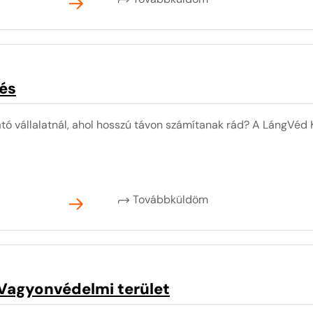
és
ó vállalatnál, ahol hosszú távon számítanak rád? A LángVéd K
Továbbküldöm
Vagyonvédelmi terület