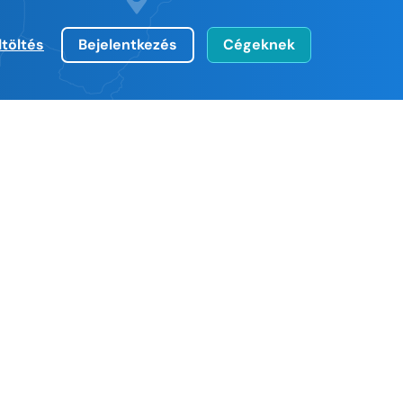
ltöltés
Bejelentkezés
Cégeknek