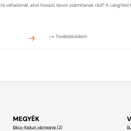
ó vállalatnál, ahol hosszú távon számítanak rád? A LángVéd K
Továbbküldöm
MEGYÉK
Bács-Kiskun vármegye (3)
Bu