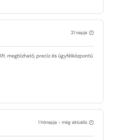
21 napja
ft. megbízható, precíz és ügyfélközpontú
1 hónapja - még aktuális