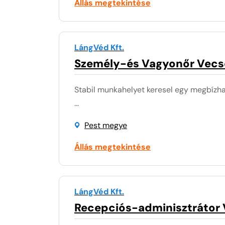
Állás megtekintése
LángVéd Kft.
Személy-és Vagyonőr Vecs
Stabil munkahelyet keresel egy megbízhat
...
Pest megye
Állás megtekintése
LángVéd Kft.
Recepciós-adminisztrátor 