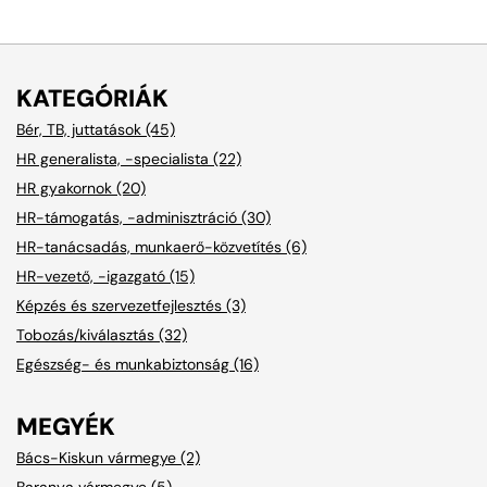
KATEGÓRIÁK
Bér, TB, juttatások (45)
HR generalista, -specialista (22)
HR gyakornok (20)
HR-támogatás, -adminisztráció (30)
HR-tanácsadás, munkaerő-közvetítés (6)
HR-vezető, -igazgató (15)
Képzés és szervezetfejlesztés (3)
Tobozás/kiválasztás (32)
Egészség- és munkabiztonság (16)
MEGYÉK
Bács-Kiskun vármegye (2)
Baranya vármegye (5)