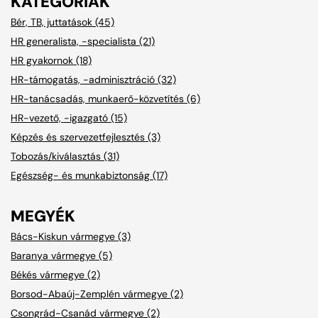
KATEGÓRIÁK
Bér, TB, juttatások (45)
HR generalista, -specialista (21)
HR gyakornok (18)
HR-támogatás, -adminisztráció (32)
HR-tanácsadás, munkaerő-közvetítés (6)
HR-vezető, -igazgató (15)
Képzés és szervezetfejlesztés (3)
Tobozás/kiválasztás (31)
Egészség- és munkabiztonság (17)
MEGYÉK
Bács-Kiskun vármegye (3)
Baranya vármegye (5)
Békés vármegye (2)
Borsod-Abaúj-Zemplén vármegye (2)
Csongrád-Csanád vármegye (2)