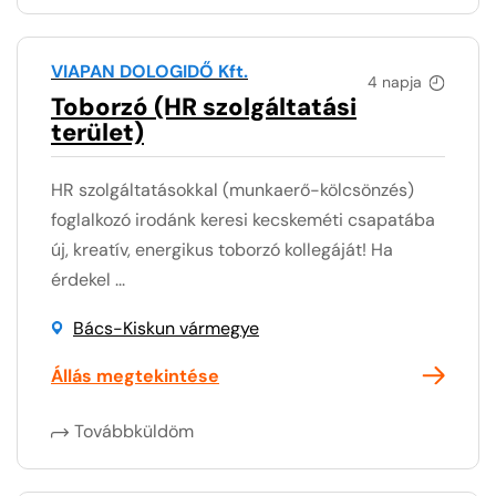
VIAPAN DOLOGIDŐ Kft.
4 napja
Toborzó (HR szolgáltatási
terület)
HR szolgáltatásokkal (munkaerő-kölcsönzés)
foglalkozó irodánk keresi kecskeméti csapatába
új, kreatív, energikus toborzó kollegáját! Ha
érdekel ...
Bács-Kiskun vármegye
Állás megtekintése
Továbbküldöm