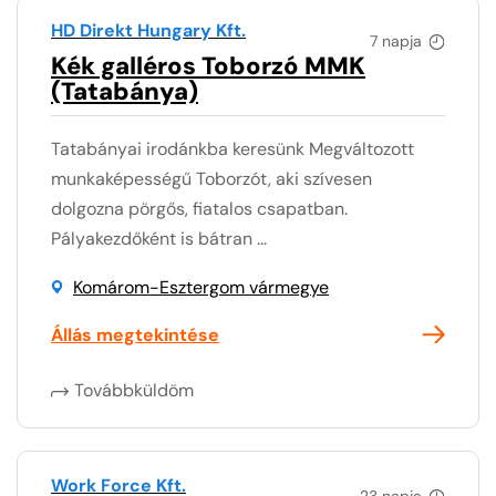
HD Direkt Hungary Kft.
7 napja
Kék galléros Toborzó MMK
(Tatabánya)
Tatabányai irodánkba keresünk Megváltozott
munkaképességű Toborzót, aki szívesen
dolgozna pörgős, fiatalos csapatban.
Pályakezdőként is bátran ...
Komárom-Esztergom vármegye
Állás megtekintése
Továbbküldöm
Work Force Kft.
23 napja