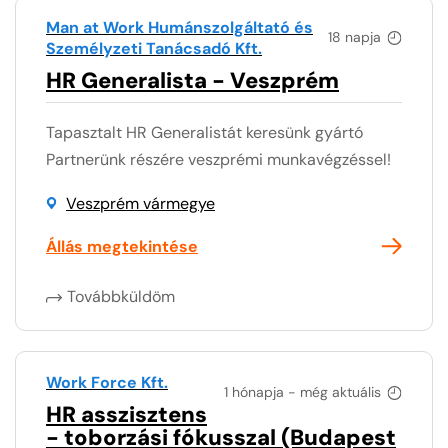
Man at Work Humánszolgáltató és
18 napja
Személyzeti Tanácsadó Kft.
HR Generalista - Veszprém
Tapasztalt HR Generalistát keresünk gyártó
Partnerünk részére veszprémi munkavégzéssel!
Veszprém vármegye
Állás megtekintése
Továbbküldöm
Work Force Kft.
1 hónapja - még aktuális
HR asszisztens
- toborzási fókusszal (Budapest