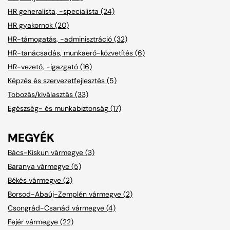
HR generalista, -specialista (24)
HR gyakornok (20)
HR-támogatás, -adminisztráció (32)
HR-tanácsadás, munkaerő-közvetítés (6)
HR-vezető, -igazgató (16)
Képzés és szervezetfejlesztés (5)
Tobozás/kiválasztás (33)
Egészség- és munkabiztonság (17)
MEGYÉK
Bács-Kiskun vármegye (3)
Baranya vármegye (5)
Békés vármegye (2)
Borsod-Abaúj-Zemplén vármegye (2)
Csongrád-Csanád vármegye (4)
Fejér vármegye (22)