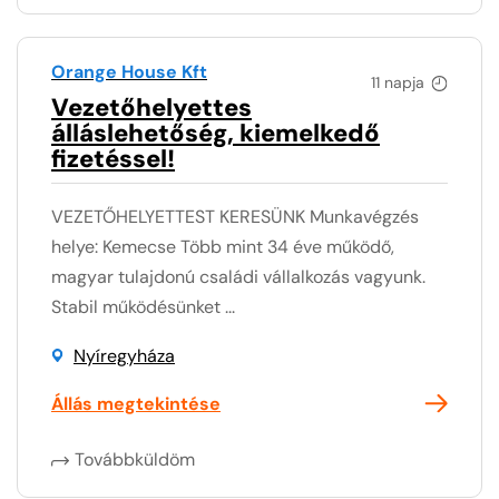
Orange House Kft
11 napja
Vezetőhelyettes
álláslehetőség, kiemelkedő
fizetéssel!
VEZETŐHELYETTEST KERESÜNK Munkavégzés
helye: Kemecse Több mint 34 éve működő,
magyar tulajdonú családi vállalkozás vagyunk.
Stabil működésünket ...
Nyíregyháza
Állás megtekintése
Továbbküldöm