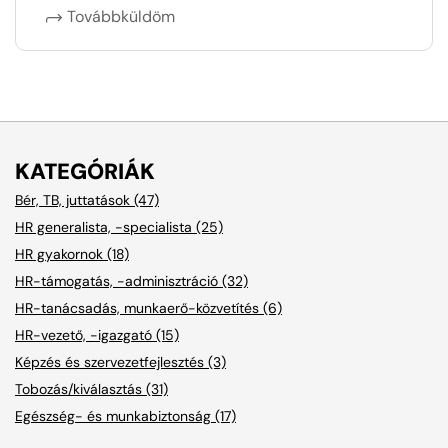
Továbbküldöm
KATEGÓRIÁK
Bér, TB, juttatások (47)
HR generalista, -specialista (25)
HR gyakornok (18)
HR-támogatás, -adminisztráció (32)
HR-tanácsadás, munkaerő-közvetítés (6)
HR-vezető, -igazgató (15)
Képzés és szervezetfejlesztés (3)
Tobozás/kiválasztás (31)
Egészség- és munkabiztonság (17)