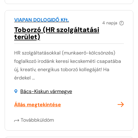
VIAPAN DOLOGIDŐ Kft.
4 napja
Toborzó (HR szolgáltatási
terület)
HR szolgáltatásokkal (munkaerő-kölcsönzés)
foglalkozó irodánk keresi kecskeméti csapatába
új, kreatív, energikus toborzó kollegáját! Ha
érdekel ...
Bács-Kiskun vármegye
Állás megtekintése
Továbbküldöm