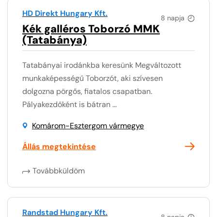
HD Direkt Hungary Kft.
8 napja
Kék galléros Toborzó MMK
(Tatabánya)
Tatabányai irodánkba keresünk Megváltozott
munkaképességű Toborzót, aki szívesen
dolgozna pörgős, fiatalos csapatban.
Pályakezdőként is bátran ...
Komárom-Esztergom vármegye
Állás megtekintése
Továbbküldöm
Randstad Hungary Kft.
8 napja