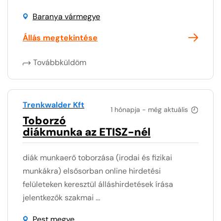
Baranya vármegye
Állás megtekintése
Továbbküldöm
Trenkwalder Kft
1 hónapja - még aktuális
Toborzó
diákmunka az ETISZ-nél
diák munkaerő toborzása (irodai és fizikai
munkákra) elsősorban online hirdetési
felületeken keresztül álláshirdetések írása
jelentkezők szakmai ...
Pest megye