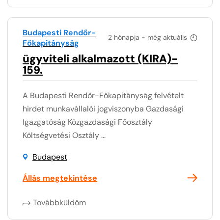
Budapesti Rendőr-
2 hónapja - még aktuális
Főkapitányság
ügyviteli alkalmazott (KIRA)-
159.
A Budapesti Rendőr-Főkapitányság felvételt
hirdet munkavállalói jogviszonyba Gazdasági
Igazgatóság Közgazdasági Főosztály
Költségvetési Osztály ...
Budapest
Állás megtekintése
Továbbküldöm