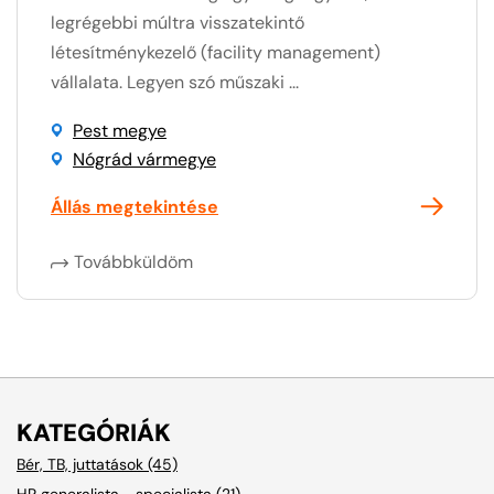
legrégebbi múltra visszatekintő
létesítménykezelő (facility management)
vállalata. Legyen szó műszaki ...
Pest megye
Nógrád vármegye
Állás megtekintése
Továbbküldöm
KATEGÓRIÁK
Bér, TB, juttatások (45)
HR generalista, -specialista (21)