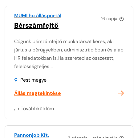
MUMI.hu állásportál
16 napja
Bérszámfejtő
Cégünk bérszámfejtő munkatársat keres, aki
jártas a bérügyekben, adminisztrációban és alap
HR feladatokban is.Ha szereted az összetett,
felelősségteljes ...
Pest megye
Állás megtekintése
Továbbküldöm
Pannonjob Kft.
3 hónapja - még aktuális