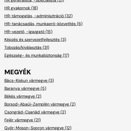
HR gyakornok (18)
HR-támogatás, -adminisztráció (32)
HR-tanácsadás, munkaerő-közvetítés (6)
HR-vezető, -igazgató (15)
Képzés és szervezetfejlesztés (3)
Tobozás/kiválasztás (31)
Egészség- és munkabiztonság (17)
MEGYÉK
Bács-Kiskun vármegye (3)
Baranya vármegye (5)
Békés vármegye (2)
Borsod-Abaúj-Zemplén vármegye (2)
Csongrád-Csanád vármegye (2)
Fejér vármegye (21)
Győr-Moson-Sopron vármegye (12)