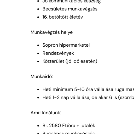
Jó kommunikációs készség
Becsületes munkavégzés
16. betöltött életév
Munkavégzés helye
Sopron hipermarketei
Rendezvények
Közterület (jó idő esetén)
Munkaidő:
Heti minimum 5-10 óra vállalása rugalma
Heti 1-2 nap vállalása, de akár 6 is (szo
Amit kínálunk:
Br. 2580 Ft/óra + jutalék
Rugalmas munkavégzés