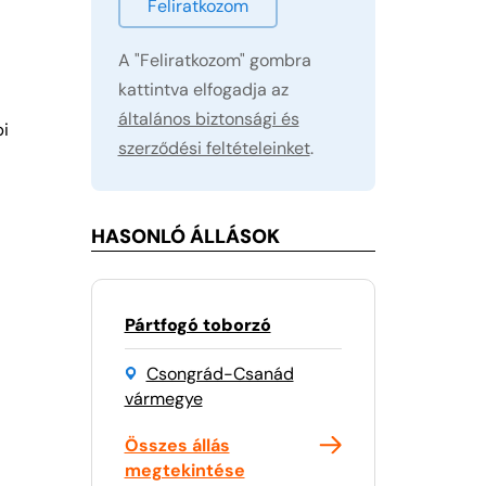
Feliratkozom
A "Feliratkozom" gombra
kattintva elfogadja az
általános biztonsági és
bi
szerződési feltételeinket
.
HASONLÓ ÁLLÁSOK
Pártfogó toborzó
Csongrád-Csanád
vármegye
Összes állás
megtekintése