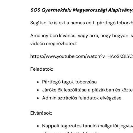
SOS Gyermekfalu Magyarországi Alapí
Segítsd Te is ezt a nemes célt, pártfogó tobor
Amennyiben kíváncsi vagy arra, hogy hogyan is 
videón megnézheted:
https://www.youtube.com/watch?v=HAoSKGLY
Feladatok:
Pártfogó tagok toborzása
Járókelők leszólítása a plázákban és közt
Adminisztrációs feladatok elvégzése
Elvárások:
Nappali tagozatos tanulói/hallgatói jogvi