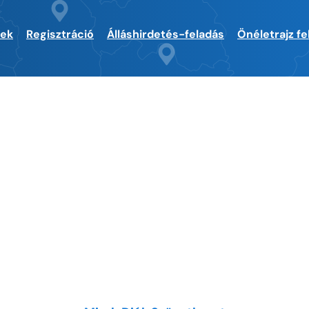
sek
Regisztráció
Álláshirdetés-feladás
Önéletrajz fe