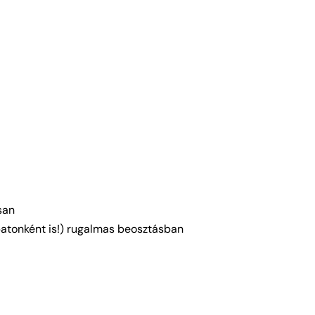
san
mbatonként is!) rugalmas beosztásban