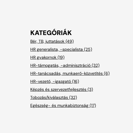
KATEGÓRIÁK
Bér, TB, juttatások (49)
HR generalista, -specialista (25)
HR gyakornok (19)
HR-támogatás, -adminisztráció (32)
HR-tanácsadás, munkaerő-közvetítés (6)
HR-vezető, -igazgató (16)
Képzés és szervezetfejlesztés (3)
Tobozás/kiválasztás (32)
Egészség- és munkabiztonság (17)