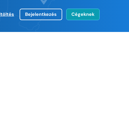
ltöltés
Bejelentkezés
Cégeknek