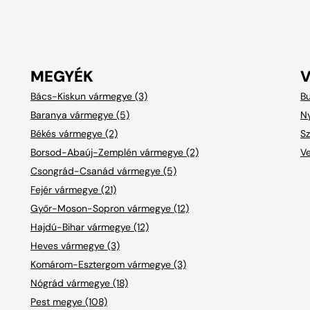
MEGYÉK
Bács-Kiskun vármegye (3)
Bu
Baranya vármegye (5)
Ny
Békés vármegye (2)
Sz
Borsod-Abaúj-Zemplén vármegye (2)
V
Csongrád-Csanád vármegye (5)
Fejér vármegye (21)
Győr-Moson-Sopron vármegye (12)
Hajdú-Bihar vármegye (12)
Heves vármegye (3)
Komárom-Esztergom vármegye (3)
Nógrád vármegye (18)
Pest megye (108)