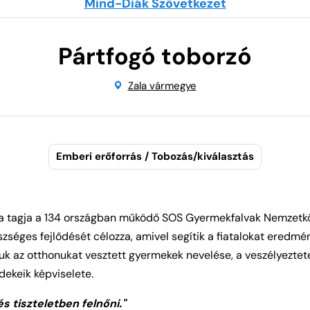
Mind-Diák Szövetkezet
Pártfogó toborzó
Zala vármegye
Emberi erőforrás / Tobozás/kiválasztás
a tagja a 134 országban működő SOS Gyermekfalvak Nemzetk
séges fejlődését célozza, amivel segítik a fiatalokat eredmé
juk az otthonukat vesztett gyermekek nevelése, a veszélyeztet
dekeik képviselete.
 tiszteletben felnőni."