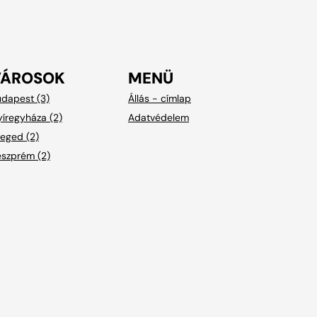
VÁROSOK
MENÜ
dapest (3)
Állás - címlap
íregyháza (2)
Adatvédelem
eged (2)
eszprém (2)