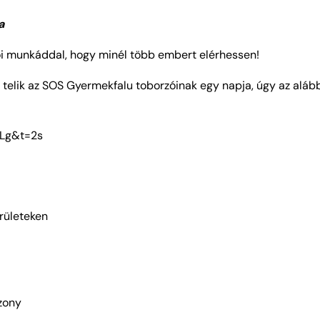
tványa
zói munkáddal, hogy minél több embert elérhessen!
telik az SOS Gyermekfalu toborzóinak egy napja, úgy az aláb
CLg&t=2s
erületeken
szony