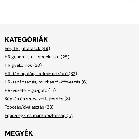
KATEGÓRIÁK
Bér, TB, juttatások (49)
HR generalista, -specialista (25)
HR gyakornok (20)
HR-támogatás, -adminisztráció (32)
HR-tanácsadás, munkaerő-közvetítés (6)
HR-vezető, -igazgató (15)
Képzés és szervezetfejlesztés (3)
Tobozás/kiválasztás (33)
Egészség- és munkabiztonság (17)
MEGYÉK