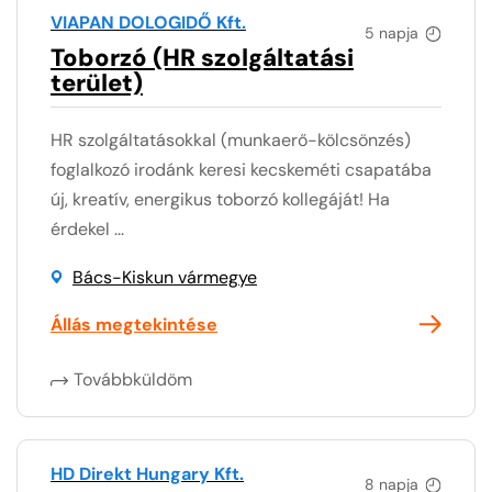
VIAPAN DOLOGIDŐ Kft.
5 napja
Toborzó (HR szolgáltatási
terület)
HR szolgáltatásokkal (munkaerő-kölcsönzés)
foglalkozó irodánk keresi kecskeméti csapatába
új, kreatív, energikus toborzó kollegáját! Ha
érdekel ...
Bács-Kiskun vármegye
Állás megtekintése
Továbbküldöm
HD Direkt Hungary Kft.
8 napja