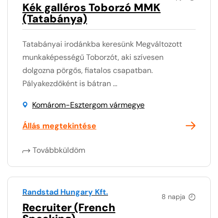
Kék galléros Toborzó MMK
(Tatabánya)
Tatabányai irodánkba keresünk Megváltozott
munkaképességű Toborzót, aki szívesen
dolgozna pörgős, fiatalos csapatban.
Pályakezdőként is bátran ...
Komárom-Esztergom vármegye
Állás megtekintése
Továbbküldöm
Randstad Hungary Kft.
8 napja
Recruiter (French