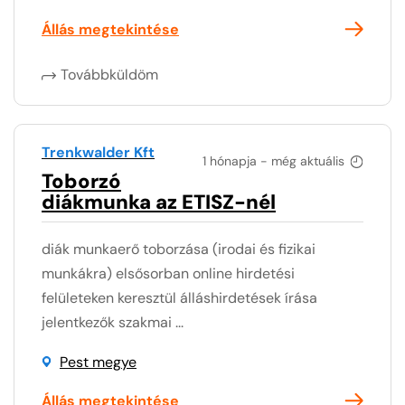
Állás megtekintése
Továbbküldöm
Trenkwalder Kft
1 hónapja - még aktuális
Toborzó
diákmunka az ETISZ-nél
diák munkaerő toborzása (irodai és fizikai
munkákra) elsősorban online hirdetési
felületeken keresztül álláshirdetések írása
jelentkezők szakmai ...
Pest megye
Állás megtekintése