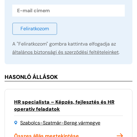
Feliratkozom
A "Feliratkozom" gombra kattintva elfogadja az
általános biztonsági és szerződési feltételeinket
.
HASONLÓ ÁLLÁSOK
HR specialista – Képzés, fejlesztés és HR
operatív feladatok
Szabolcs-Szatmár-Bereg vármegye
Összes állás megtekintése