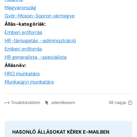
Magyarország
Győr-Moson-Sopron vármegye
Állás-kategóriák:
Emberi erőforrás
HR-támogatás, -adminisztráció
Emberi erőforrás
HR generalista, -specialista
Állásnév:
HRO munkatárs
Munkaügyi munkatárs
Továbbküldöm
Jelentkezem
38 napja
HASONLÓ ÁLLÁSOKAT KÉREK
E-MAILBEN