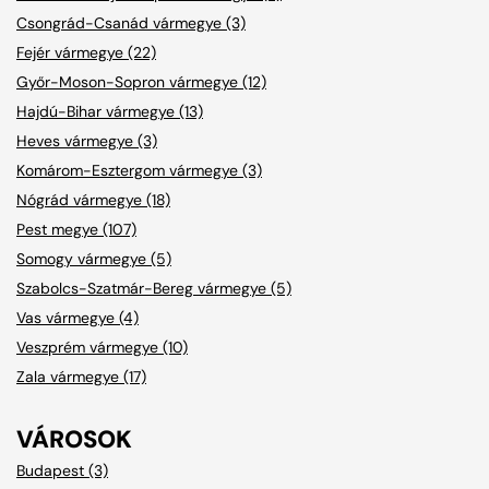
Csongrád-Csanád vármegye (3)
Fejér vármegye (22)
Győr-Moson-Sopron vármegye (12)
Hajdú-Bihar vármegye (13)
Heves vármegye (3)
Komárom-Esztergom vármegye (3)
Nógrád vármegye (18)
Pest megye (107)
Somogy vármegye (5)
Szabolcs-Szatmár-Bereg vármegye (5)
Vas vármegye (4)
Veszprém vármegye (10)
Zala vármegye (17)
VÁROSOK
Budapest (3)