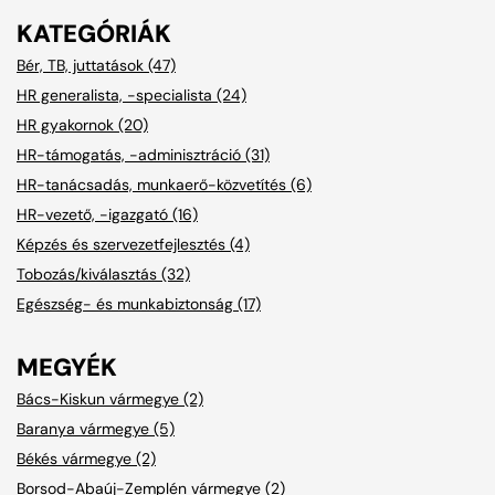
KATEGÓRIÁK
Bér, TB, juttatások (47)
HR generalista, -specialista (24)
HR gyakornok (20)
HR-támogatás, -adminisztráció (31)
HR-tanácsadás, munkaerő-közvetítés (6)
HR-vezető, -igazgató (16)
Képzés és szervezetfejlesztés (4)
Tobozás/kiválasztás (32)
Egészség- és munkabiztonság (17)
MEGYÉK
Bács-Kiskun vármegye (2)
Baranya vármegye (5)
Békés vármegye (2)
Borsod-Abaúj-Zemplén vármegye (2)