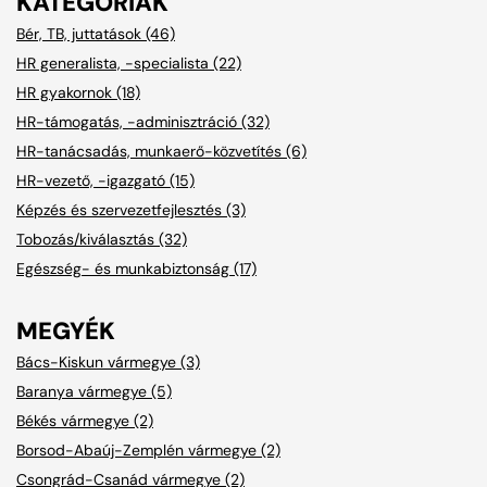
KATEGÓRIÁK
Bér, TB, juttatások (46)
HR generalista, -specialista (22)
HR gyakornok (18)
HR-támogatás, -adminisztráció (32)
HR-tanácsadás, munkaerő-közvetítés (6)
HR-vezető, -igazgató (15)
Képzés és szervezetfejlesztés (3)
Tobozás/kiválasztás (32)
Egészség- és munkabiztonság (17)
MEGYÉK
Bács-Kiskun vármegye (3)
Baranya vármegye (5)
Békés vármegye (2)
Borsod-Abaúj-Zemplén vármegye (2)
Csongrád-Csanád vármegye (2)