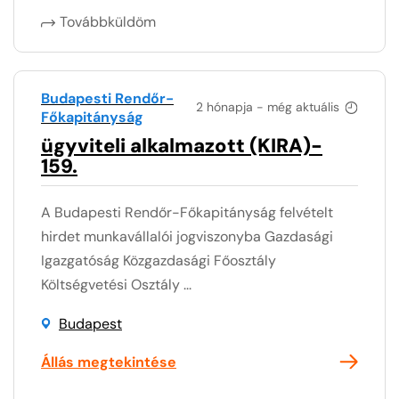
Továbbküldöm
Budapesti Rendőr-
2 hónapja - még aktuális
Főkapitányság
ügyviteli alkalmazott (KIRA)-
159.
A Budapesti Rendőr-Főkapitányság felvételt
hirdet munkavállalói jogviszonyba Gazdasági
Igazgatóság Közgazdasági Főosztály
Költségvetési Osztály ...
Budapest
Állás megtekintése