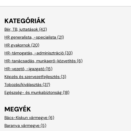
KATEGÓRIÁK
Bér, TB, juttatások (42)
HR generalista, -specialista (21)
HR gyakornok (20)
HR-támogatás, -adminisztráció (33)
HR-tanácsadás, munkaerő-közvetítés (6)
HR-vezető, -igazgató (15)
Képzés és szervezetfejlesztés (3)
Tobozás/kiválasztás (37)
Egészség- és munkabiztonság (18)
MEGYÉK
Bács-Kiskun vármegye (6)
Baranya vármegye (5)