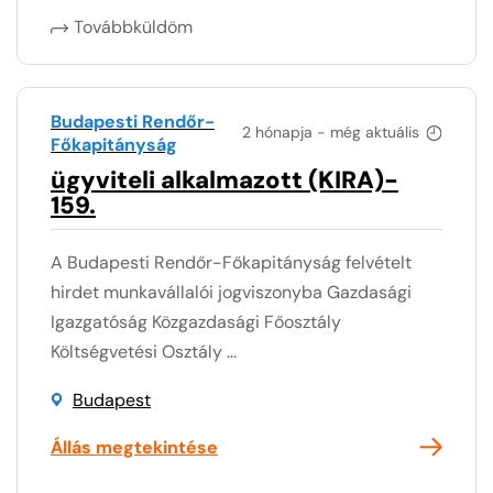
Továbbküldöm
Budapesti Rendőr-
2 hónapja - még aktuális
Főkapitányság
ügyviteli alkalmazott (KIRA)-
159.
A Budapesti Rendőr-Főkapitányság felvételt
hirdet munkavállalói jogviszonyba Gazdasági
Igazgatóság Közgazdasági Főosztály
Költségvetési Osztály ...
Budapest
Állás megtekintése