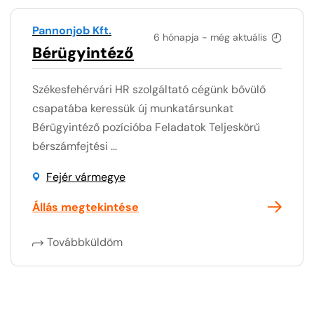
Pannonjob Kft.
6 hónapja - még aktuális
Bérügyintéző
Székesfehérvári HR szolgáltató cégünk bővülő
csapatába keressük új munkatársunkat
Bérügyintéző pozícióba Feladatok Teljeskörű
bérszámfejtési ...
Fejér vármegye
Állás megtekintése
Továbbküldöm