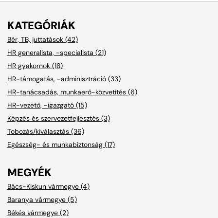
KATEGÓRIÁK
Bér, TB, juttatások (42)
HR generalista, -specialista (21)
HR gyakornok (18)
HR-támogatás, -adminisztráció (33)
HR-tanácsadás, munkaerő-közvetítés (6)
HR-vezető, -igazgató (15)
Képzés és szervezetfejlesztés (3)
Tobozás/kiválasztás (36)
Egészség- és munkabiztonság (17)
MEGYÉK
Bács-Kiskun vármegye (4)
Baranya vármegye (5)
Békés vármegye (2)