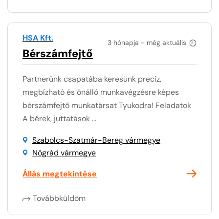
HSA Kft.
3 hónapja - még aktuális
Bérszámfejtő
Partnerünk csapatába keresünk precíz,
megbízható és önálló munkavégzésre képes
bérszámfejtő munkatársat Tyukodra! Feladatok
A bérek, juttatások ...
Szabolcs-Szatmár-Bereg vármegye
Nógrád vármegye
Állás megtekintése
Továbbküldöm