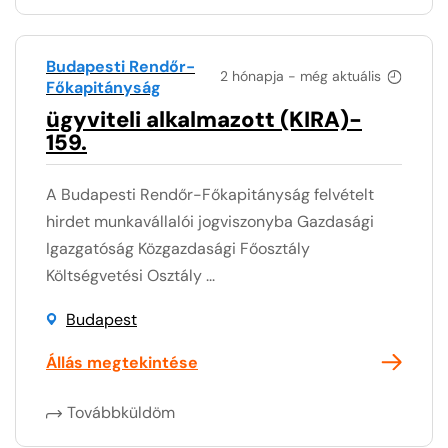
Budapesti Rendőr-
2 hónapja - még aktuális
Főkapitányság
ügyviteli alkalmazott (KIRA)-
159.
A Budapesti Rendőr-Főkapitányság felvételt
hirdet munkavállalói jogviszonyba Gazdasági
Igazgatóság Közgazdasági Főosztály
Költségvetési Osztály ...
Budapest
Állás megtekintése
Továbbküldöm