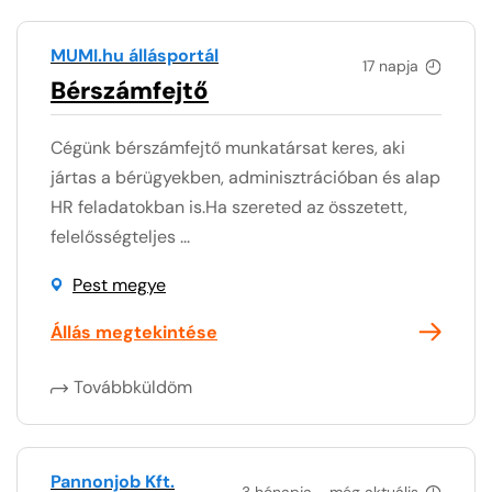
MUMI.hu állásportál
17 napja
Bérszámfejtő
Cégünk bérszámfejtő munkatársat keres, aki
jártas a bérügyekben, adminisztrációban és alap
HR feladatokban is.Ha szereted az összetett,
felelősségteljes ...
Pest megye
Állás megtekintése
Továbbküldöm
Pannonjob Kft.
3 hónapja - még aktuális