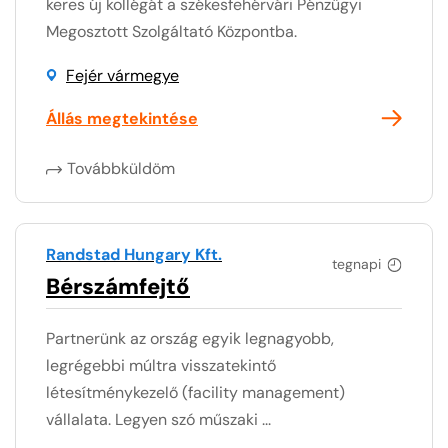
keres új kollégát a székesfehérvári Pénzügyi
Megosztott Szolgáltató Központba.
Fejér vármegye
Állás megtekintése
Továbbküldöm
Randstad Hungary Kft.
tegnapi
Bérszámfejtő
Partnerünk az ország egyik legnagyobb,
legrégebbi múltra visszatekintő
létesítménykezelő (facility management)
vállalata. Legyen szó műszaki ...