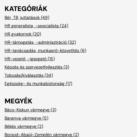
KATEGÓRIÁK
Bér, TB, juttatások (49)
HR generalista, -specialista (24)
HR gyakornok (20)
HR-támogatás, -adminisztráció (32)
HR-tanácsadás, munkaerő-közvetítés (6)
HR-vezető, -igazgató (15)
Képzés és szervezetfejlesztés (3)
Tobozás/kiválasztás (34)
Egészség- és munkabiztonság (17)
MEGYÉK
Bács-Kiskun vármegye (3)
Baranya vármegye (5)
Békés vármegye (2)
Borsod-Abaúj-Zemplén vármegye (2)