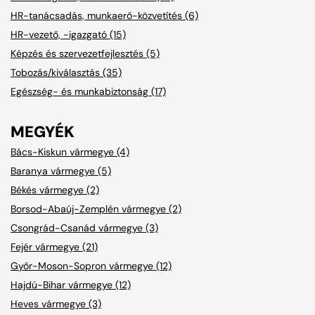
HR-tanácsadás, munkaerő-közvetítés (6)
HR-vezető, -igazgató (15)
Képzés és szervezetfejlesztés (5)
Tobozás/kiválasztás (35)
Egészség- és munkabiztonság (17)
MEGYÉK
Bács-Kiskun vármegye (4)
Baranya vármegye (5)
Békés vármegye (2)
Borsod-Abaúj-Zemplén vármegye (2)
Csongrád-Csanád vármegye (3)
Fejér vármegye (21)
Győr-Moson-Sopron vármegye (12)
Hajdú-Bihar vármegye (12)
Heves vármegye (3)