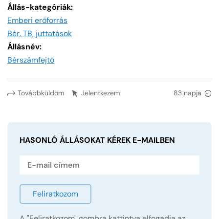
Állás-kategóriák:
Emberi erőforrás
Bér, TB, juttatások
Állásnév:
Bérszámfejtő
Továbbküldöm
Jelentkezem
83 napja
HASONLÓ ÁLLÁSOKAT KÉREK
E-MAILBEN
Feliratkozom
A "Feliratkozom" gombra kattintva elfogadja az