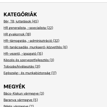
KATEGÓRIÁK
Bér, TB, juttatások (45)
HR generalista, -specialista (22)
HR gyakornok (18)
HR-támogatás, -adminisztráció (32)
HR-tanácsadás, munkaerő-közvetítés (6)
HR-vezető, -igazgató (15)
Képzés és szervezetfejlesztés (3)
Tobozás/kiválasztás (31)
Egészség- és munkabiztonság (17)
MEGYÉK
Bács-Kiskun vármegye (3)
Baranya vármegye (5)
Békés vármegye (2)