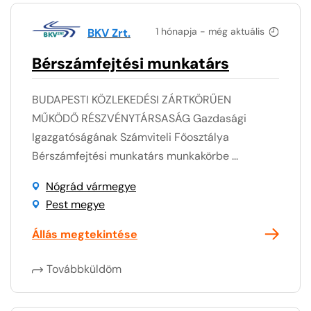
1 hónapja - még aktuális
BKV Zrt.
Bérszámfejtési munkatárs
BUDAPESTI KÖZLEKEDÉSI ZÁRTKÖRŰEN
MŰKÖDŐ RÉSZVÉNYTÁRSASÁG Gazdasági
Igazgatóságának Számviteli Főosztálya
Bérszámfejtési munkatárs munkakörbe ...
Nógrád vármegye
Pest megye
Állás megtekintése
Továbbküldöm