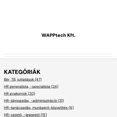
WAPPtech Kft.
KATEGÓRIÁK
Bér, TB, juttatások (47)
HR generalista, -specialista (24)
HR gyakornok (20)
HR-támogatás, -adminisztráció (31)
HR-tanácsadás, munkaerő-közvetítés (6)
HR-vezető, -igazgató (15)