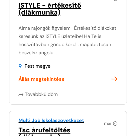
iSTYLE - értékesítő
(diákmunka)
Alma rajongók figyelem! Értékesítő diákokat
keresünk az iSTYLE üzleteibe! Ha Te is
hosszútávban gondolkozol , magabiztosan
beszélsz angolul ...
Pest megye
Állás megtekintése
Továbbküldöm
Multi Job Iskolaszövetkezet
mai
Tsc árufeltöltés