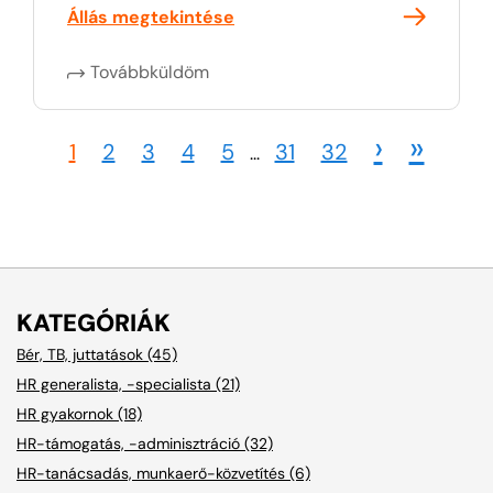
Állás megtekintése
Továbbküldöm
›
»
1
2
3
4
5
31
32
...
KATEGÓRIÁK
Bér, TB, juttatások (45)
HR generalista, -specialista (21)
HR gyakornok (18)
HR-támogatás, -adminisztráció (32)
HR-tanácsadás, munkaerő-közvetítés (6)