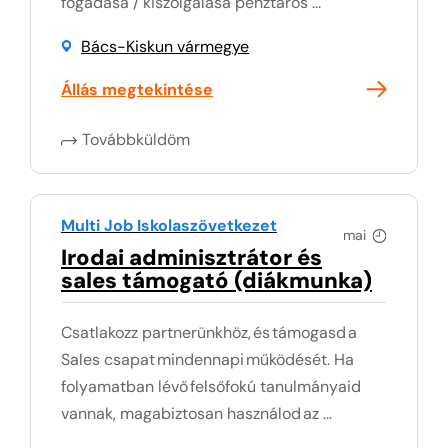
fogadása / kiszolgálása pénztáros ...
Bács-Kiskun vármegye
Állás megtekintése
Továbbküldöm
Multi Job Iskolaszövetkezet
mai
Irodai adminisztrátor és
sales támogató (diákmunka)
Csatlakozz partnerünkhöz, és támogasd a
Sales csapat mindennapi működését. Ha
folyamatban lévő felsőfokú tanulmányaid
vannak, magabiztosan használod az ...