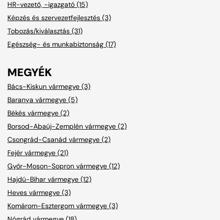
HR-vezető, -igazgató (15)
Képzés és szervezetfejlesztés (3)
Tobozás/kiválasztás (31)
Egészség- és munkabiztonság (17)
MEGYÉK
Bács-Kiskun vármegye (3)
Baranya vármegye (5)
Békés vármegye (2)
Borsod-Abaúj-Zemplén vármegye (2)
Csongrád-Csanád vármegye (2)
Fejér vármegye (21)
Győr-Moson-Sopron vármegye (12)
Hajdú-Bihar vármegye (12)
Heves vármegye (3)
Komárom-Esztergom vármegye (3)
Nógrád vármegye (18)