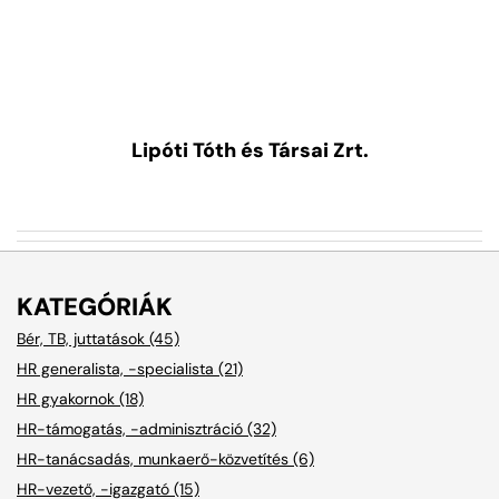
Lipóti Tóth és Társai Zrt.
KATEGÓRIÁK
Bér, TB, juttatások (45)
HR generalista, -specialista (21)
HR gyakornok (18)
HR-támogatás, -adminisztráció (32)
HR-tanácsadás, munkaerő-közvetítés (6)
HR-vezető, -igazgató (15)