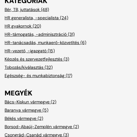
KATEGÓRIÁK
Bér, TB, juttatások (48)
HR generalista, -specialista (24)
HR gyakornok (20)
HR-támogatás, -adminisztráció (31)
HR-tanácsadás, munkaerő-közvetítés (6)
HR-vezető, -igazgató (15)
Képzés és szervezetfejlesztés (3)
Tobozás/kiválasztás (32)
Egészség- és munkabiztonság (17)
MEGYÉK
Bács-Kiskun vármegye (2)
Baranya vármegye (5)
Békés vármegye (2)
Borsod-Abaúj-Zemplén vármegye (2)
Csongrád-Csanád vármegye (3)