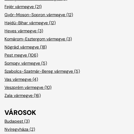
Fejér vármegye (21)
Győr-Moson-Sopron vármegye (12)
Hajdú-Bihar vármegye (12)
Heves vármegye (3)
Komárom-Esztergom vármegye (3)
Nógrád vármegye (18)
Pest megye (106)
Somogy vármegye (5)
Szabolcs-Szatmár-Bereg vármegye (5)
Vas vármegye (4)
Veszprém vármegye (10)
Zala vármegye (16)
VÁROSOK
Budapest (3)
Nyíregyháza (2)