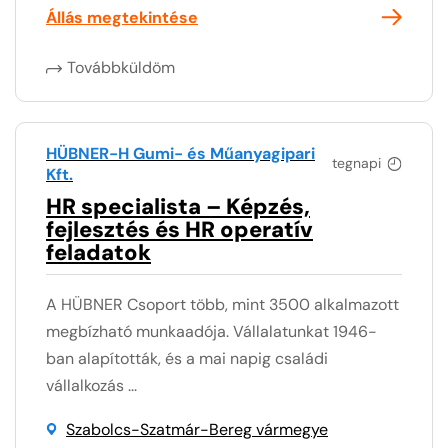
Állás megtekintése
Továbbküldöm
HÜBNER-H Gumi- és Műanyagipari
tegnapi
Kft.
HR specialista – Képzés,
fejlesztés és HR operatív
feladatok
A HÜBNER Csoport több, mint 3500 alkalmazott
megbízható munkaadója. Vállalatunkat 1946-
ban alapították, és a mai napig családi
vállalkozás ...
Szabolcs-Szatmár-Bereg vármegye