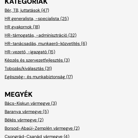
KATEGÓRIÁK
Bér, TB, juttatások (47)
HR generalista, -specialista (25)
HR gyakornok (18)
HR-támogatás, -adminisztráció (32)
HR-tanácsadás, munkaerő-közvetítés (6)
HR-vezető, -igazgató (15)
Képzés és szervezetfejlesztés (3)
Tobozás/kiválasztás (31)
Egészség- és munkabiztonság (17)
MEGYÉK
Bács-Kiskun vármegye (3)
Baranya vármegye (5)
Békés vármegye (2)
Borsod-Abaúj-Zemplén vármegye (2)
Csongrád-Csanád vármegye (4)