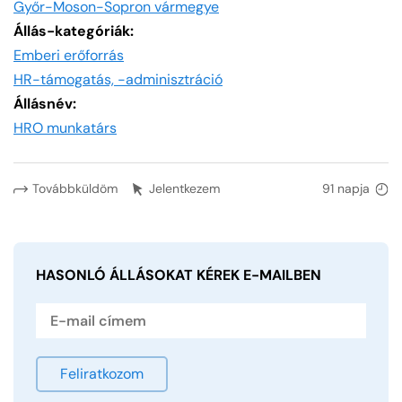
Győr-Moson-Sopron vármegye
Állás-kategóriák:
Emberi erőforrás
HR-támogatás, -adminisztráció
Állásnév:
HRO munkatárs
Továbbküldöm
Jelentkezem
91 napja
HASONLÓ ÁLLÁSOKAT KÉREK
E-MAILBEN
Feliratkozom