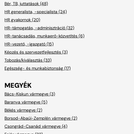
Bér, TB, juttatások (48)
HR generalista, -specialista (24)
HR gyakornok (20)
HR-támogatás, -adminisztráció (32)
HR-tanácsadás, munkaerő-közvetítés (6)
HR-vezető, -igazgató (15)
Képzés és szervezetfejlesztés (3)
Tobozás/kiválasztás (33)
Egészség- és munkabiztonság (17)
MEGYÉK
Bács-Kiskun vármegye (3)
Baranya vármegye (5)
Békés vármegye (2)
Borsod-Abaúj-Zemplén vármegye (2)
Csongrád-Csanád vármegye (4)