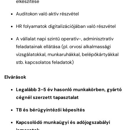
elkészítése
Auditokon való aktív részvétel
HR folyamatok digitalizációjában való részvétel
A vállalat napi szintű operatív-, adminisztratív
feladatainak ellátása (pl. orvosi alkalmassági
vizsgálatokkal, munkaruhákkal, belépőkártyákkal
stb. kapcsolatos feladatok)
Elvárások
Legalább 3-5 év hasonló munkakörben, gyártó
cégnél szerzett tapasztalat
TB és bérügyintézői képesítés
Kapcsolódó munkaügyi és adójogszabályi