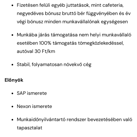
Fizetésen felüli egyéb juttatások, mint cafeteria,
negyedéves bónusz bruttó bér függvényében és év
végi bónusz minden munkavállalónak egységesen
Munkába járás támogatása nem helyi munkavállaló
esetében 100% támogatás tömegközlekedéssel,
autóval 30 Ft/km
Stabil, folyamatosan növekvő cég
Előnyök
SAP ismerete
Nexon ismerete
Munkaidőnyilvántartó rendszer bevezetésében való
tapasztalat