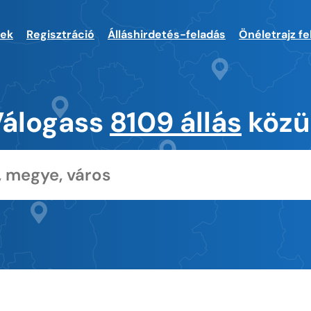
sek
Regisztráció
Álláshirdetés-feladás
Önéletrajz fe
Válogass
8109 állás
közü