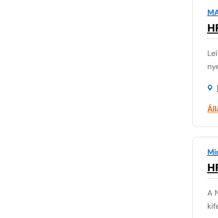
MA
H
Leí
nye
Ál
Mi
H
A N
kif