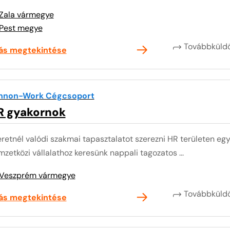
Zala vármegye
Pest megye
Továbbkül
lás megtekintése
nnon-Work Cégcsoport
R gyakornok
retnél valódi szakmai tapasztalatot szerezni HR területen egy
zetközi vállalathoz keresünk nappali tagozatos ...
Veszprém vármegye
Továbbkül
lás megtekintése