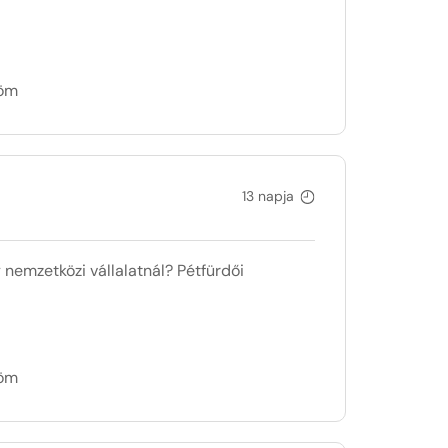
döm
13 napja
 nemzetközi vállalatnál? Pétfürdői
döm