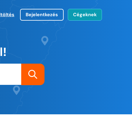
ltöltés
Bejelentkezés
Cégeknek
l!