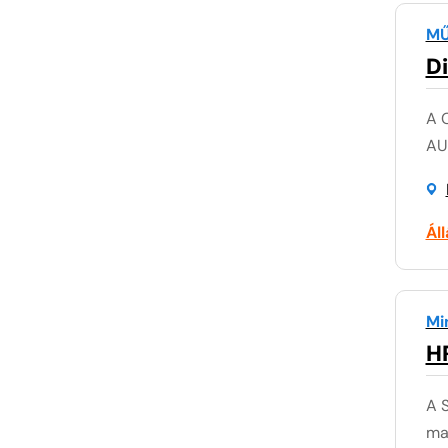
MŰ
D
A 
AUM
Ál
Mi
H
A 
mag