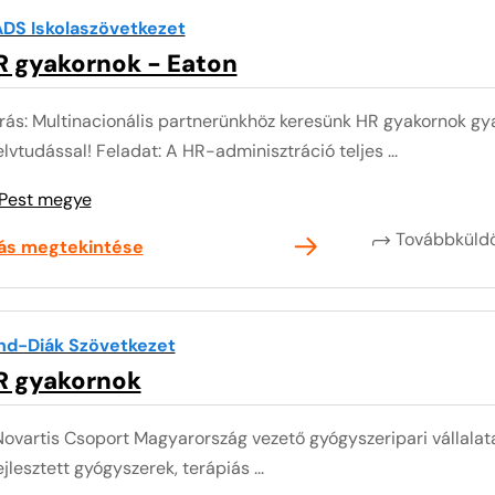
DS Iskolaszövetkezet
R gyakornok - Eaton
rás: Multinacionális partnerünkhöz keresünk HR gyakornok gya
lvtudással! Feladat: A HR-adminisztráció teljes ...
Pest megye
Továbbkül
lás megtekintése
nd-Diák Szövetkezet
R gyakornok
ovartis Csoport Magyarország vezető gyógyszeripari vállalata
ejlesztett gyógyszerek, terápiás ...