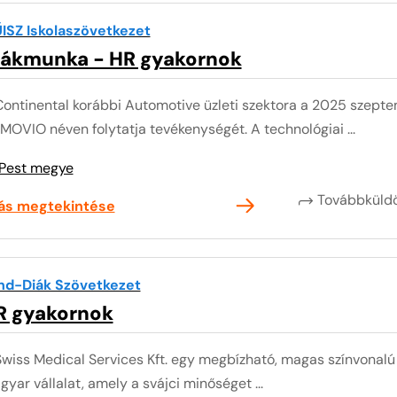
ISZ Iskolaszövetkezet
iákmunka - HR gyakornok
Continental korábbi Automotive üzleti szektora a 2025 szepte
OVIO néven folytatja tevékenységét. A technológiai ...
Pest megye
Továbbkül
lás megtekintése
nd-Diák Szövetkezet
R gyakornok
Swiss Medical Services Kft. egy megbízható, magas színvonalú
yar vállalat, amely a svájci minőséget ...