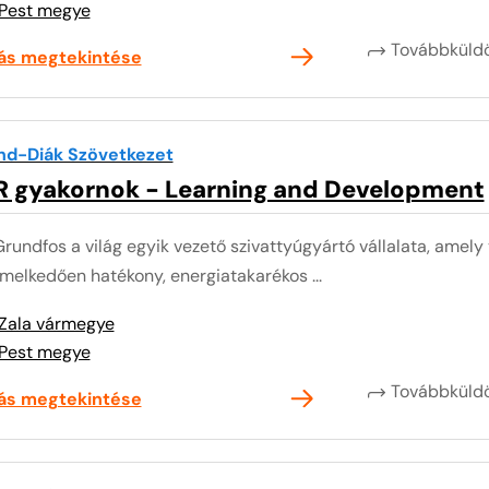
Pest megye
Továbbkül
lás megtekintése
nd-Diák Szövetkezet
R gyakornok - Learning and Development
rundfos a világ egyik vezető szivattyúgyártó vállalata, amely v
melkedően hatékony, energiatakarékos ...
Zala vármegye
Pest megye
Továbbkül
lás megtekintése