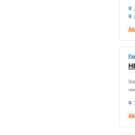
Ál
Pa
H
Sze
nem
Ál