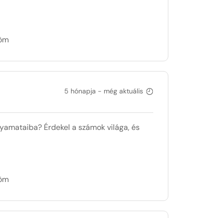
döm
5 hónapja - még aktuális
lyamataiba? Érdekel a számok világa, és
döm