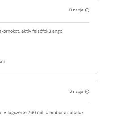
13 napja
kornokot, aktív felsőfokú angol
döm
16 napja
. Világszerte 766 millió ember az általuk