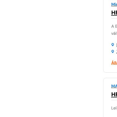
Mi
H
A 
vál
Ál
MA
HR
Leí