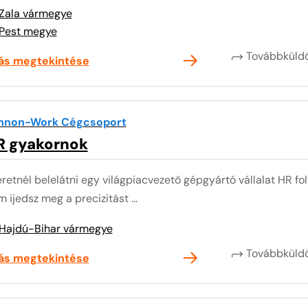
Zala vármegye
Pest megye
Továbbkül
lás megtekintése
nnon-Work Cégcsoport
R gyakornok
retnél belelátni egy világpiacvezető gépgyártó vállalat HR fo
 ijedsz meg a precizitást ...
Hajdú-Bihar vármegye
Továbbkül
lás megtekintése