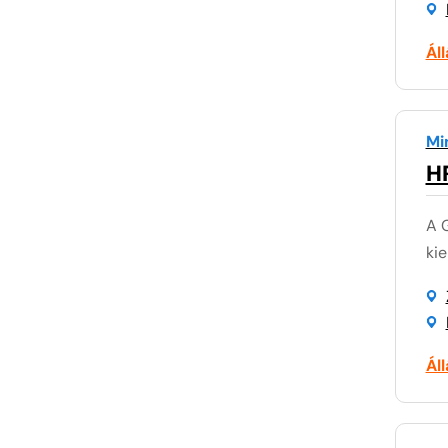
Ál
Mi
H
A G
kie
Ál