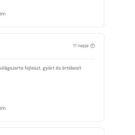
döm
17 napja
ilágszerte fejleszt, gyárt és értékesít
döm