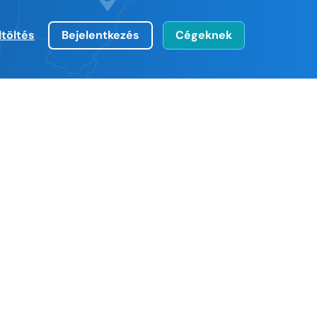
ltöltés
Bejelentkezés
Cégeknek