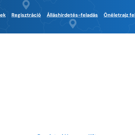
sek
Regisztráció
Álláshirdetés-feladás
Önéletrajz fe