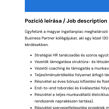
Pozíció leírása / Job description
Ügyfelünk a magyar ingatlanpiac meghatározó és
Business Partner kollégájukat, aki egy közel 13
kérdésekben.
Stratégiai HR tanácsadás és szoros együtt
Vezetők támogatása struktúra- és létszám
Vezetői coaching és támogatás a munkavál
Teljesítményértékelési folyamat átfogó t
Részvétel az éves bónusz kifizetési és fiz
End-to-end toborzási és kiválasztási fol
Részvétel a teljes munkavállalói életciklu
rendszerek naprakészen tartása).
Részvétel szervezetfejlesztési projektek 