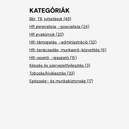
KATEGÓRIÁK
Bér, TB, juttatások (48)
HR generalista, -specialista (24)
HR gyakornok (20)
HR-támogatás, -adminisztráció (32)
HR-tanácsadás, munkaerő-közvetítés (6)
HR-vezető, -igazgató (15)
Képzés és szervezetfejlesztés (3)
Tobozás/kiválasztás (33)
Egészség- és munkabiztonság (17)