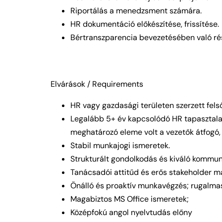
Riportálás a menedzsment számára.
HR dokumentáció előkészítése, frissítése.
Bértranszparencia bevezetésében való rés
Elvárások / Requirements
HR vagy gazdasági területen szerzett fels
Legalább 5+ év kapcsolódó HR tapasztalat
meghatározó eleme volt a vezetők átfogó, 
Stabil munkajogi ismeretek.
Strukturált gondolkodás és kiváló kommun
Tanácsadói attitűd és erős stakeholder 
Önálló és proaktív munkavégzés; rugalma
Magabiztos MS Office ismeretek;
Középfokú angol nyelvtudás előny