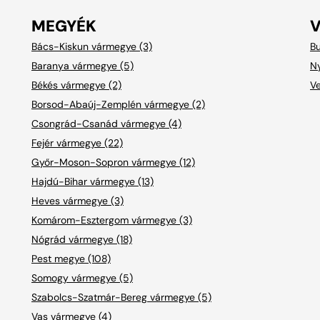
MEGYÉK
Bács-Kiskun vármegye (3)
Bu
Baranya vármegye (5)
Ny
Békés vármegye (2)
V
Borsod-Abaúj-Zemplén vármegye (2)
Csongrád-Csanád vármegye (4)
Fejér vármegye (22)
Győr-Moson-Sopron vármegye (12)
Hajdú-Bihar vármegye (13)
Heves vármegye (3)
Komárom-Esztergom vármegye (3)
Nógrád vármegye (18)
Pest megye (108)
Somogy vármegye (5)
Szabolcs-Szatmár-Bereg vármegye (5)
Vas vármegye (4)