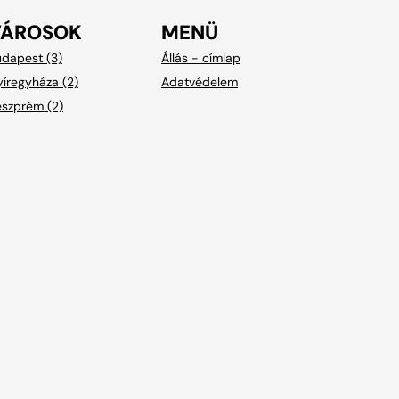
VÁROSOK
MENÜ
dapest (3)
Állás - címlap
íregyháza (2)
Adatvédelem
eszprém (2)