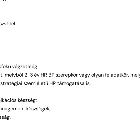
zvétel.
őfokú végzettség
, melyből 2-3 év HR BP szerepkör vagy olyan feladatkör, me
stratégiai szemléletű HR támogatása is.
ikációs készség;
management készségek;
sság.