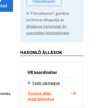
Feliratkozom
A "Feliratkozom" gombra
kattintva elfogadja az
általános biztonsági és
szerződési feltételeinket
.
HASONLÓ ÁLLÁSOK
HR koordinátor
Fejér vármegye
Összes állás
ptetés,
megtekintése