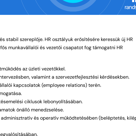
 stabil szereplője. HR osztályuk erősítésére keressük új HR
0 fős munkavállalói és vezetői csapatot fog támogatni HR
működés az üzleti vezetőkkel.
tervezésben, valamint a szervezetfejlesztési kérdésekben.
lalói kapcsolatok (employee relations) terén.
ámogatása.
etésemelési ciklusok lebonyolításában.
yamatok önálló menedzselése.
s adminisztratív és operatív működtetésében (beléptetés, kilé
megvalósításában.